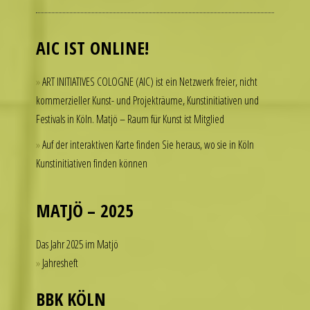
admire
luxury
AIC IST ONLINE!
watches
but
ART INITIATIVES COLOGNE (AIC) ist ein Netzwerk freier, nicht
hesitate
kommerzieller Kunst- und Projekträume, Kunstinitiativen und
to
Festivals in Köln. Matjö – Raum für Kunst ist Mitglied
spend
thousands
Auf der interaktiven Karte finden Sie heraus, wo sie in Köln
of
Kunstinitiativen finden können
dollars
on
a
MATJÖ – 2025
single
accessory.
Das Jahr 2025 im Matjö
imitierenuhren.com
Jahresheft
rolex
replica
BBK KÖLN
offer