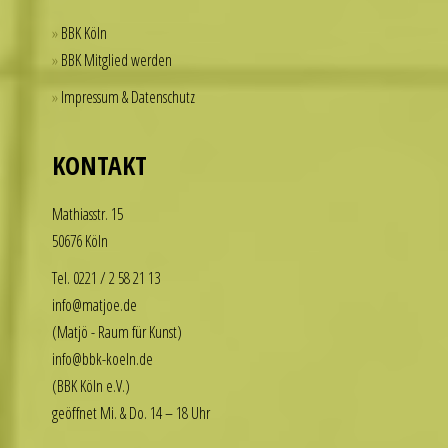
a
BBK Köln
practical
BBK Mitglied werden
solution
Impressum & Datenschutz
for
those
who
KONTAKT
want
to
Math­i­asstr. 15
enjoy
50676 Köln
the
luxury
Tel. 0221 / 2 58 21 13
look
info@matjoe.de
without
(Matjö - Raum für Kunst)
the
info@bbk-koeln.de
financial
(BBK Köln e.V.)
commitment.
geöffnet Mi. & Do. 14 – 18 Uhr
These
watches