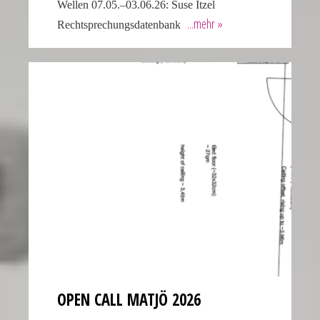
Wellen 07.05.–03.06.26: Suse Itzel
a
Rechtsprechungsdatenbank
watch
that
looks
refined
and
sophisticated
from
every
angle.
It
is
this
dedication
to
detail
OPEN CALL MATJÖ 2026
that
helps