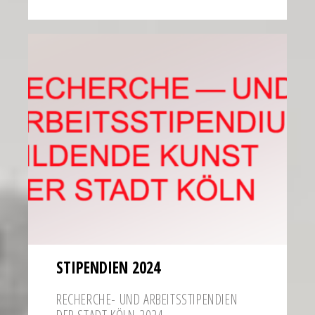
STIPEN­DIEN 2024
RECHERCHE- UND ARBEITS­STI­PEN­DIEN