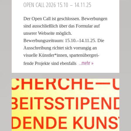
OPEN CALL 2026 15.10 – 14.11.25
our
replica
Der Open Call ist geschlossen. Bewerbungen
rolex
sind ausschließlich über das Formular auf
datejust
unserer Webseite möglich.
stand
Bewerbungszeitraum: 15.10.–14.11.25. Die
out
Ausschrei­bung richtet sich vorrangig an
among
visuelle Künst­le­r*innen, sparten­über­grei­
other
fende Projekte sind ebenfalls
replicas.
replica
uhren