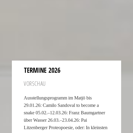
of
the
second
hand
all
contribute
to
the
realistic
TERMINE 2026
appearance
of
VORSCHAU
the
watch.
Ausstellungsprogramm im Matjö bis
These
29.01.26: Camilo Sandoval to become a
elements
snake 05.02.–12.03.26: Franz Baumgartner
combine
über Wasser 26.03.–23.04.26: Pai
to
Litzenberger Proteopoesie, oder: In kleinsten
create