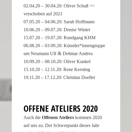
02.04.20 – 30.04.20: Oliver Schuß =>
a
verschoben auf 2021
watch
that
07.05.20 – 04.06.20: Sarah Hoffmann
looks
10.06.20 – 09.07.20: Denise Winter
refined
15.07.20 – 19.07.20: Rundgang KHM
and
06.08.20 – 03.09.20: Künstler*innengruppe
sophisticated
&
um Neumann Ulf
Dettmar Andrea
from
10.09.20 – 08.10.20: Oliver Kunkel
every
15.10.20 – 12.11.20: Rene Kersting
angle.
19.11.20 – 17.12.20: Chris­tian Doeller
It
is
this
dedication
OFFENE ATELIERS 2020
to
detail
Auch die
Offenen Ateliers
kommen 2020
that
auf uns zu. Der Schwer­punkt dieses Jahr
helps