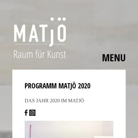
MENU
Skip
The
to
polished
content
bezels,
PROGRAMM MATJÖ 2020
carefully
applied
DAS JAHR 2020 IM MATJÖ
hour
markers,
and
smooth
movement