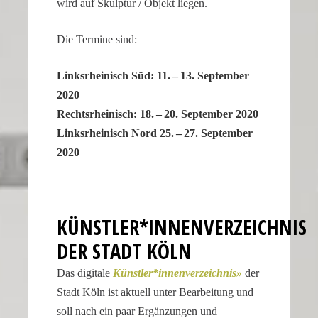
wird auf Skulptur / Objekt liegen.
our
replica
Die Termine sind:
rolex
datejust
Links­rhei­nisch Süd: 11. – 13. September
stand
2020
out
Rechts­rhei­nisch: 18. – 20. September 2020
among
Links­rhei­nisch Nord 25. – 27. September
other
2020
replicas.
replica
uhren
KÜNSTLER*INNENVERZEICHNIS
DER STADT KÖLN
Das digitale
Künstler*innenverzeichnis
der
Stadt Köln ist aktuell unter Bearbei­tung und
soll nach ein paar Ergän­zungen und