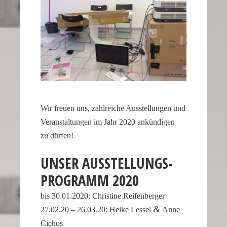
of
the
second
hand
all
contribute
to
the
Wir freuen uns, zahlreiche Ausstel­lungen und
realistic
Veran­stal­tungen im Jahr 2020 ankün­digen
appearance
zu dürfen!
of
the
UNSER AUSSTEL­LUNGS­
watch.
PRO­GRAMM 2020
These
elements
bis 30.01.2020: Chris­tine Reifenberger
combine
&
27.02.20 – 26.03.20: Heike Lessel
Anne
to
Cichos
create