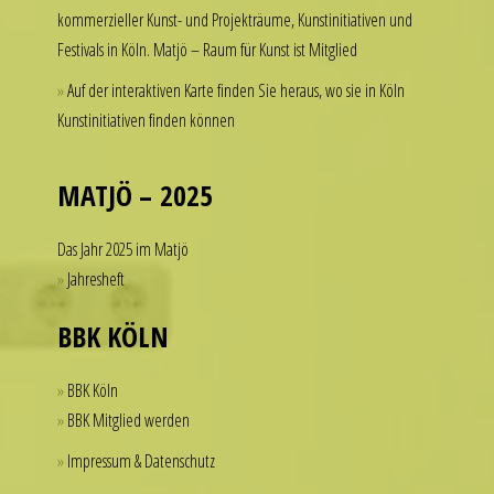
kommerzieller Kunst- und Projekträume, Kunstinitiativen und
to
Festivals in Köln. Matjö – Raum für Kunst ist Mitglied
spend
thousands
Auf der interaktiven Karte finden Sie heraus, wo sie in Köln
of
Kunstinitiativen finden können
dollars
on
a
MATJÖ – 2025
single
accessory.
Das Jahr 2025 im Matjö
imitierenuhren.com
Jahresheft
rolex
replica
BBK KÖLN
offer
a
BBK Köln
practical
BBK Mitglied werden
solution
Impressum & Datenschutz
for
those