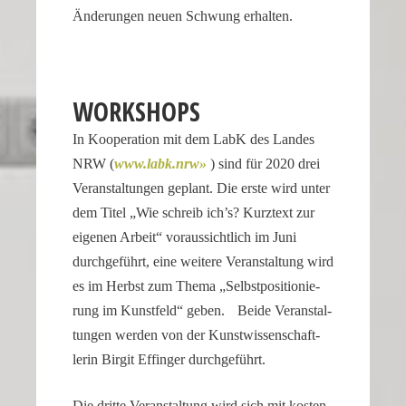
Änderungen neuen Schwung erhalten.
WORKSHOPS
In Koope­ra­tion mit dem LabK des Landes
NRW (
www​.labk​.nrw
) sind für 2020 drei
Veran­stal­tungen geplant. Die erste wird unter
dem Titel „Wie schreib ich’s? Kurztext zur
eigenen Arbeit“ voraus­sicht­lich im Juni
durch­ge­führt, eine weitere Veran­stal­tung wird
es im Herbst zum Thema „Selbst­po­si­tio­nie­
rung im Kunst­feld“ geben. Beide Veran­stal­
tungen werden von der Kunst­wis­sen­schaft­
lerin Birgit Effinger durchgeführt.
Die dritte Veran­stal­tung wird sich mit kosten­