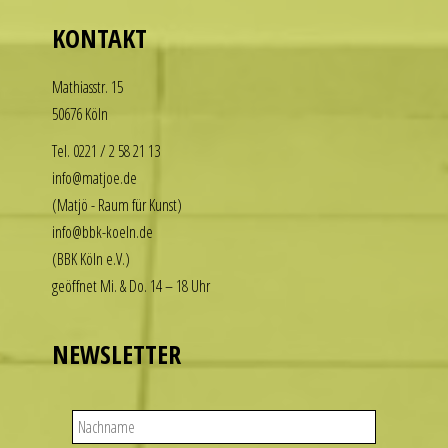
who
KONTAKT
want
to
Math­i­asstr. 15
enjoy
50676 Köln
the
luxury
Tel. 0221 / 2 58 21 13
look
info@matjoe.de
without
(Matjö - Raum für Kunst)
the
info@bbk-koeln.de
financial
(BBK Köln e.V.)
commitment.
geöffnet Mi. & Do. 14 – 18 Uhr
These
watches
deliver
NEWSLETTER
the
visual
appeal
of