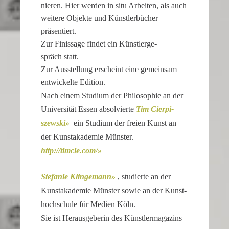
nieren. Hier werden in situ Arbeiten, als auch
a
weitere Objekte und Künst­ler­bü­cher
watch
präsentiert.
that
Zur Finis­sage findet ein Künst­ler­ge­
looks
spräch statt.
refined
Zur Ausstel­lung erscheint eine gemeinsam
and
entwi­ckelte Edition.
sophisticated
Nach einem Studium der Philo­so­phie an der
from
Univer­sität Essen absol­vierte
Tim Cierpi­
every
szewski
ein Studium der freien Kunst an
angle.
der Kunst­aka­demie Münster.
It
http://​timcie​.com/
is
this
Stefanie Klinge­mann
, studierte an der
dedication
to
Kunst­aka­demie Münster sowie an der Kunst­
detail
hoch­schule für Medien Köln.
that
Sie ist Heraus­ge­berin des Künst­ler­ma­ga­zins
helps