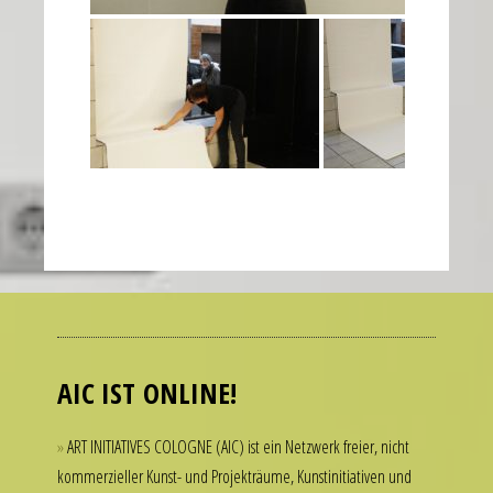
Many
people
admire
luxury
AIC IST ONLINE!
watches
but
ART INITIATIVES COLOGNE (AIC) ist ein Netzwerk freier, nicht
hesitate
kommerzieller Kunst- und Projekträume, Kunstinitiativen und
to