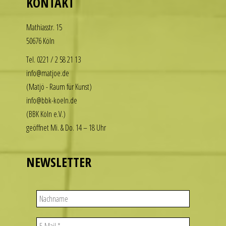
KONTAKT
want
to
Math­i­asstr. 15
enjoy
50676 Köln
the
luxury
Tel. 0221 / 2 58 21 13
look
info@matjoe.de
without
(Matjö - Raum für Kunst)
the
info@bbk-koeln.de
financial
(BBK Köln e.V.)
commitment.
geöffnet Mi. & Do. 14 – 18 Uhr
These
watches
deliver
NEWSLETTER
the
visual
appeal
of
iconic