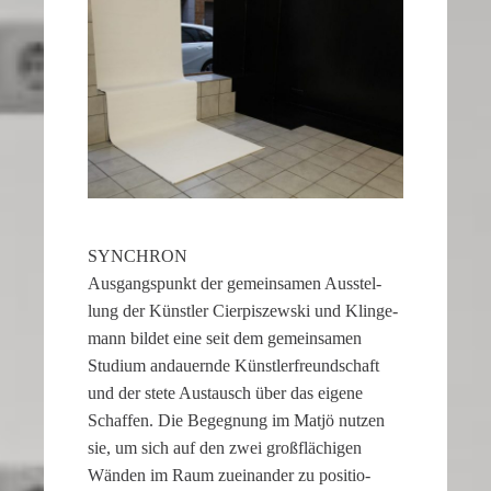
of
the
second
hand
all
contribute
to
the
realistic
SYNCHRON
appearance
Ausgangs­punkt der gemein­samen Ausstel­
of
lung der Künstler Cierpi­szewski und Klinge­
the
mann bildet eine seit dem gemein­samen
watch.
Studium andau­ernde Künst­ler­freund­schaft
These
und der stete Austausch über das eigene
elements
Schaffen. Die Begeg­nung im Matjö nutzen
combine
sie, um sich auf den zwei großflä­chigen
to
Wänden im Raum zuein­ander zu positio­
create