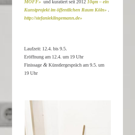
MOFF
und kuratiert seit 2012
10qm – ein
our
Kunst­pro­jekt im öffent­li­chen Raum Köln
.
replica
http://​stefa​nie​klin​ge​mann​.de
rolex
datejust
stand
out
Laufzeit: 12.4. bis 9.5.
among
Eröff­nung am 12.4. um 19 Uhr
other
&
Finis­sage
Künst­ler­ge­spräch am 9.5. um
replicas.
19 Uhr
replica
uhren