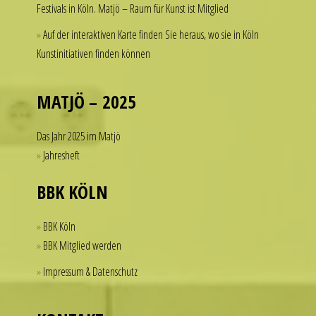
Festivals in Köln. Matjö – Raum für Kunst ist Mitglied
spend
thousands
Auf der interaktiven Karte finden Sie heraus, wo sie in Köln
of
Kunstinitiativen finden können
dollars
on
a
MATJÖ – 2025
single
accessory.
Das Jahr 2025 im Matjö
imitierenuhren.com
Jahresheft
rolex
replica
BBK KÖLN
offer
a
BBK Köln
practical
BBK Mitglied werden
solution
Impressum & Datenschutz
for
those
who