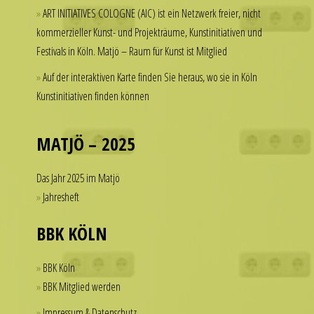
ART INITIATIVES COLOGNE (AIC) ist ein Netzwerk freier, nicht
hesitate
a
kommerzieller Kunst- und Projekträume, Kunstinitiativen und
to
watch
Festivals in Köln. Matjö – Raum für Kunst ist Mitglied
spend
that
thousands
looks
Auf der interaktiven Karte finden Sie heraus, wo sie in Köln
of
refined
Kunstinitiativen finden können
dollars
and
on
sophisticated
a
MATJÖ – 2025
from
single
every
accessory.
angle.
Das Jahr 2025 im Matjö
imitierenuhren.com
It
Jahresheft
rolex
is
replica
this
BBK KÖLN
offer
dedication
a
to
BBK Köln
practical
detail
BBK Mitglied werden
solution
that
Impressum & Datenschutz
for
helps