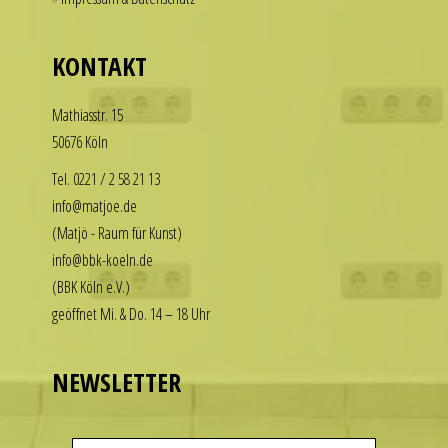
those
our
who
replica
KONTAKT
want
rolex
to
datejust
Math­i­asstr. 15
enjoy
stand
50676 Köln
the
out
luxury
among
Tel. 0221 / 2 58 21 13
look
other
info@matjoe.de
without
replicas.
(Matjö - Raum für Kunst)
the
replica
info@bbk-koeln.de
financial
uhren
(BBK Köln e.V.)
commitment.
geöffnet Mi. & Do. 14 – 18 Uhr
These
watches
deliver
NEWSLETTER
the
visual