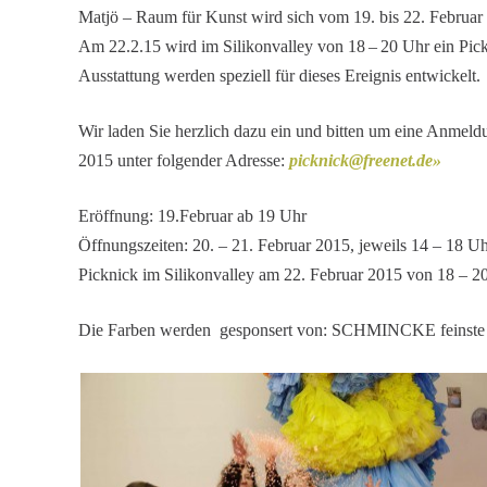
Matjö – Raum für Kunst wird sich vom 19. bis 22. Februar in
Am 22.2.15 wird im Silikon­valley von 18 – 20 Uhr ein Pick
Ausstat­tung werden speziell für dieses Ereignis entwickelt.
Wir laden Sie herzlich dazu ein und bitten um eine Anmel­d
2015 unter folgender Adresse:
picknick@​freenet.​de
Eröff­nung: 19.Februar ab 19 Uhr
Öffnungs­zeiten: 20. – 21. Februar 2015, jeweils 14 – 18 U
Picknick im Silikon­valley am 22. Februar 2015 von 18 – 2
Die Farben werden gespon­sert von: SCHMINCKE feinste 