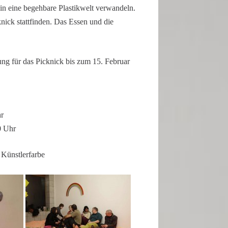
 eine begeh­bare Plastik­welt verwan­deln.
nick statt­finden. Das Essen und die
ung für das Picknick bis zum 15. Februar
hr
0 Uhr
Künstlerfarbe