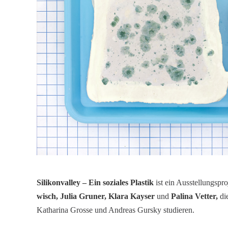
Silikon­valley – Ein soziales Plastik
ist ein Ausstel­lungs­pro
wisch, Julia Gruner, Klara Kayser
und
Palina Vetter,
die
Katha­rina Grosse und Andreas Gursky studieren.