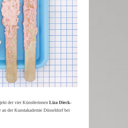
­jekt der vier Künst­le­rinnen
Liza Dieck­
 an der Kunst­aka­demie Düssel­dorf bei