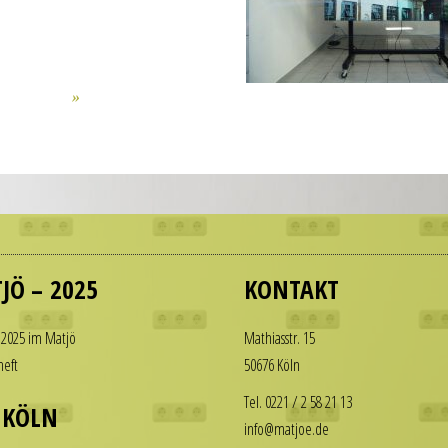
JÖ – 2025
KONTAKT
 2025 im Matjö
Math­i­asstr. 15
heft
50676 Köln
Tel. 0221 / 2 58 21 13
 KÖLN
info@matjoe.de