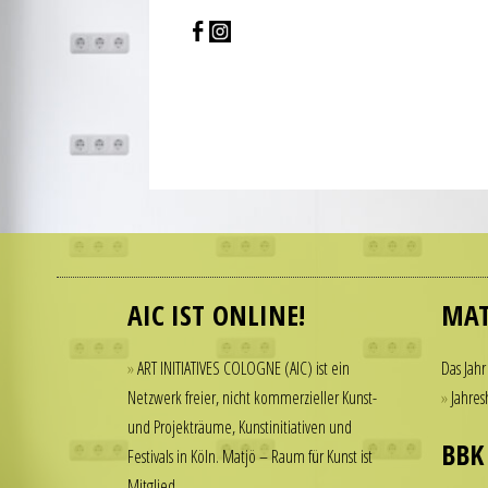
and
smooth
movement
of
the
second
hand
all
contribute
Many
to
people
the
admire
realistic
AIC IST ONLINE!
MAT
luxury
appearance
watches
of
but
ART INITIATIVES COLOGNE (AIC) ist ein
Das Jahr
the
hesitate
Netzwerk freier, nicht kommerzieller Kunst-
Jahres
watch.
to
und Projekträume, Kunstinitiativen und
These
spend
BBK
Festivals in Köln. Matjö – Raum für Kunst ist
elements
thousands
Mitglied