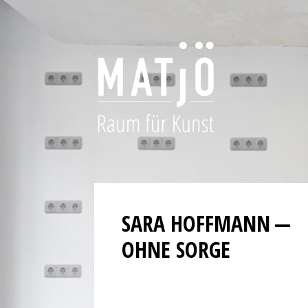
The
polished
SARA HOFFMANN —
bezels,
OHNE SORGE
carefully
applied
hour
markers,