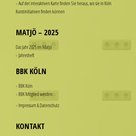
Auf der interaktiven Karte finden Sie heraus, wo sie in Köln
a
of
Kunstinitiativen finden können
watch
dollars
that
on
looks
a
MATJÖ – 2025
refined
single
and
accessory.
Das Jahr 2025 im Matjö
sophisticated
imitierenuhren.com
Jahresheft
from
rolex
every
replica
BBK KÖLN
angle.
offer
It
a
BBK Köln
is
practical
BBK Mitglied werden
this
solution
Impressum & Datenschutz
dedication
for
to
those
detail
who
KONTAKT
that
want
helps
to