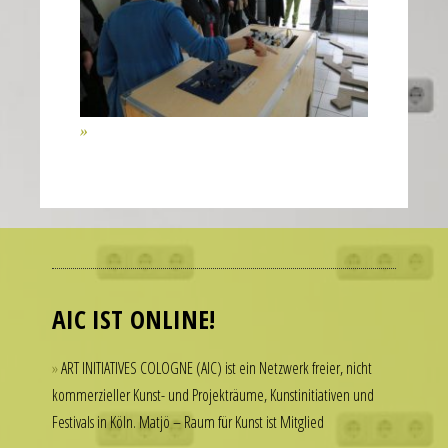
of
the
second
hand
all
contribute
to
the
realistic
Many
appearance
people
of
admire
the
luxury
AIC IST ONLINE!
watch.
watches
These
but
ART INITIATIVES COLOGNE (AIC) ist ein Netzwerk freier, nicht
elements
hesitate
kommerzieller Kunst- und Projekträume, Kunstinitiativen und
combine
to
Festivals in Köln. Matjö – Raum für Kunst ist Mitglied
to
spend
create
thousands