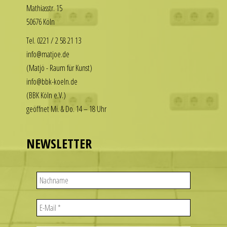
Math­i­asstr. 15
our
enjoy
50676 Köln
replica
the
rolex
luxury
Tel. 0221 / 2 58 21 13
datejust
look
info@matjoe.de
stand
without
(Matjö - Raum für Kunst)
out
the
info@bbk-koeln.de
among
financial
(BBK Köln e.V.)
other
commitment.
geöffnet Mi. & Do. 14 – 18 Uhr
replicas.
These
replica
watches
uhren
deliver
NEWSLETTER
the
visual
appeal
of
iconic
designs