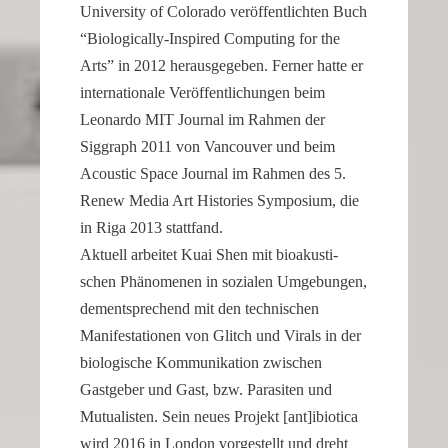
Univer­sity of Colorado veröf­fent­lichten Buch
“Biologically-Inspired Compu­ting for the
Arts” in 2012 heraus­ge­geben. Ferner hatte er
inter­na­tio­nale Veröf­fent­li­chungen beim
Leonardo MIT Journal im Rahmen der
Siggraph 2011 von Vancouver und beim
Acoustic Space Journal im Rahmen des 5.
Renew Media Art Histo­ries Sympo­sium, die
in Riga 2013 stattfand.
Aktuell arbeitet Kuai Shen mit bioakus­ti­
schen Phäno­menen in sozialen Umgebungen,
dementspre­chend mit den techni­schen
Manifes­ta­tionen von Glitch und Virals in der
biolo­gi­sche Kommu­ni­ka­tion zwischen
Gastgeber und Gast, bzw. Parasiten und
Mutua­listen. Sein neues Projekt [ant]ibiotica
wird 2016 in London vorge­stellt und dreht