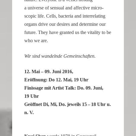
a
a universe of sensual and affec­tive micro­
watch
scopic life. Cells, bacteria and inter­re­la­ting
that
organs drive our desires and deter­mine our
looks
future. They have granted us the vitality to be
refined
who we are.
and
sophisticated
Wir sind wandelnde Gemeinschaften.
from
every
12. Mai – 09. Juni 2016,
angle.
Eröff­nung: Do 12. Mai, 19 Uhr
It
Finis­sage mit Artist Talk: Do. 09. Juni,
is
19 Uhr
this
Geöffnet Di, Mi, Do. jeweils 15 – 18 Uhr u.
dedication
n. V.
to
detail
that
helps