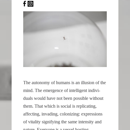
of
the
second
hand
all
contribute
to
the
realistic
appearance
of
The autonomy of humans is an illusion of the
the
mind. The emergence of intel­li­gent indivi­
watch.
duals would have not been possible without
These
them. That which is social is repli­ca­ting,
elements
affec­ting, invading, coloni­zing: expres­sions
combine
of vitality signi­fying the same inten­sity and
to
create
nature. Everyone is a vessel hosting