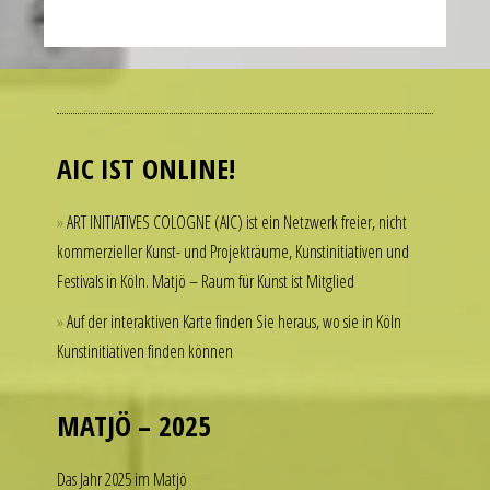
Many
people
admire
luxury
AIC IST ONLINE!
watches
but
ART INITIATIVES COLOGNE (AIC) ist ein Netzwerk freier, nicht
hesitate
kommerzieller Kunst- und Projekträume, Kunstinitiativen und
to
Festivals in Köln. Matjö – Raum für Kunst ist Mitglied
spend
thousands
Auf der interaktiven Karte finden Sie heraus, wo sie in Köln
of
Kunstinitiativen finden können
dollars
on
a
MATJÖ – 2025
single
accessory.
Das Jahr 2025 im Matjö