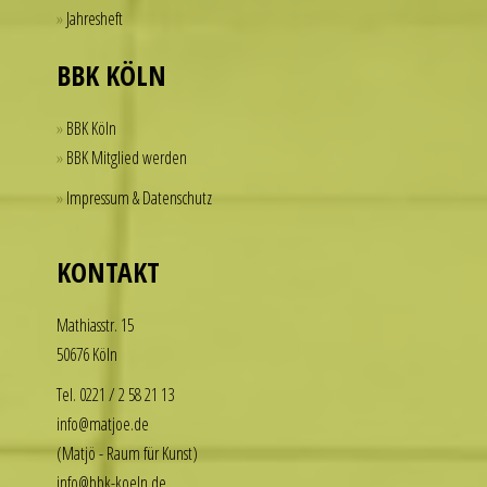
imitierenuhren.com
Jahresheft
rolex
replica
BBK KÖLN
offer
a
BBK Köln
practical
BBK Mitglied werden
solution
Impressum & Datenschutz
for
those
who
KONTAKT
want
to
Math­i­asstr. 15
enjoy
50676 Köln
the
luxury
Tel. 0221 / 2 58 21 13
look
info@matjoe.de
without
(Matjö - Raum für Kunst)
the
info@bbk-koeln.de