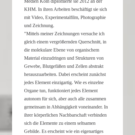
Medien Köln diplo­mierte sie 2012 an der
KHM. In ihren Arbeiten beschäf­tigt sie sich
mit Video, Experi­men­tal­film, Photo­gra­phie
und Zeichnung.
"Mittels meiner Zeich­nungen versuche ich
gleich einem vergrö­ßernden Querschnitt, in
die moleku­lare Ebene von organi­schem
Material einzu­dringen und Struk­turen von
Gewebe, Blutge­fäßen und Zellen abstrakt
heraus­zu­ar­beiten. Dabei erscheint zunächst
jedes Element einzig­artig. Wie es einzelne
Organe tun, funktio­niert jedes Element
autonom für sich, aber auch alle zusammen
gemeinsam in Abhän­gig­keit vonein­ander. In
ihrer körper­li­chen Nachbar­schaft verbinden
sich die Elemente zu einem seltsamen
Gebilde. Es erscheint wie ein eigen­ar­tiges