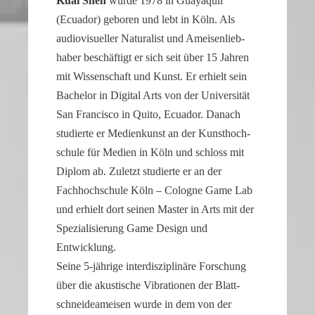
Kuai Shen
wurde 1978 in Guaya­quil
our
(Ecuador) geboren und lebt in Köln. Als
replica
audio­vi­su­eller Natura­list und Ameisen­lieb­
rolex
haber beschäf­tigt er sich seit über 15 Jahren
datejust
mit Wissen­schaft und Kunst. Er erhielt sein
stand
Bachelor in Digital Arts von der Univer­sität
out
San Francisco in Quito, Ecuador. Danach
among
studierte er Medien­kunst an der Kunst­hoch­
other
schule für Medien in Köln und schloss mit
replicas.
Diplom ab. Zuletzt studierte er an der
replica
Fachhoch­schule Köln – Cologne Game Lab
uhren
und erhielt dort seinen Master in Arts mit der
Spezia­li­sie­rung Game Design und
Entwicklung.
Seine 5‑jährige inter­dis­zi­pli­näre Forschung
über die akusti­sche Vibra­tionen der Blatt­
schnei­dea­meisen wurde in dem von der