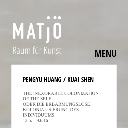
MENU
Skip
The
to
polished
content
bezels,
PENGYU HUANG / KUAI SHEN
carefully
applied
THE INEXORABLE COLONIZA­TION
hour
OF THE SELF
ODER DIE ERBAR­MUNGS­LOSE
markers,
KOLONIA­LI­SIE­RUNG DES
and
INDIVIDUUMS
smooth
12.5. – 9.6.16
movement