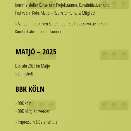
kommerzieller Kunst- und Projekträume, Kunstinitiativen und
to
a
Festivals in Köln. Matjö – Raum für Kunst ist Mitglied
spend
watch
thousands
that
Auf der interaktiven Karte finden Sie heraus, wo sie in Köln
of
looks
Kunstinitiativen finden können
dollars
refined
on
and
a
MATJÖ – 2025
sophisticated
single
from
accessory.
every
Das Jahr 2025 im Matjö
imitierenuhren.com
angle.
Jahresheft
rolex
It
replica
BBK KÖLN
is
offer
this
a
dedication
BBK Köln
practical
to
BBK Mitglied werden
solution
detail
Impressum & Datenschutz
for
that
those
helps