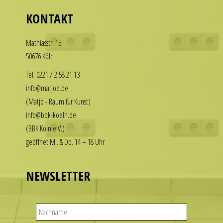
who
our
KONTAKT
want
replica
to
rolex
Math­i­asstr. 15
enjoy
datejust
50676 Köln
the
stand
luxury
Tel. 0221 / 2 58 21 13
out
look
among
info@matjoe.de
without
other
(Matjö - Raum für Kunst)
the
replicas.
info@bbk-koeln.de
financial
replica
(BBK Köln e.V.)
commitment.
uhren
geöffnet Mi. & Do. 14 – 18 Uhr
These
watches
deliver
NEWSLETTER
the
visual
appeal
of