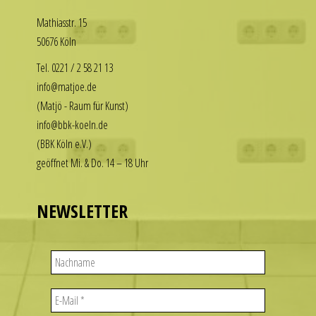
to
our
Math­i­asstr. 15
enjoy
replica
50676 Köln
the
rolex
luxury
Tel. 0221 / 2 58 21 13
datejust
look
info@matjoe.de
stand
without
(Matjö - Raum für Kunst)
out
the
among
info@bbk-koeln.de
financial
other
(BBK Köln e.V.)
commitment.
replicas.
geöffnet Mi. & Do. 14 – 18 Uhr
These
replica
watches
uhren
deliver
NEWSLETTER
the
visual
appeal
of
iconic
designs