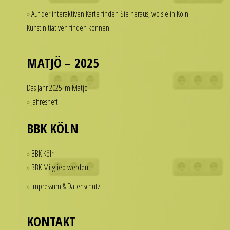
thousands
a
Auf der interaktiven Karte finden Sie heraus, wo sie in Köln
of
watch
Kunstinitiativen finden können
dollars
that
on
looks
a
MATJÖ – 2025
refined
single
and
accessory.
Das Jahr 2025 im Matjö
sophisticated
imitierenuhren.com
Jahresheft
from
rolex
every
replica
BBK KÖLN
angle.
offer
It
a
BBK Köln
is
practical
this
BBK Mitglied werden
solution
dedication
Impressum & Datenschutz
for
to
those
detail
who
that
KONTAKT
want
helps