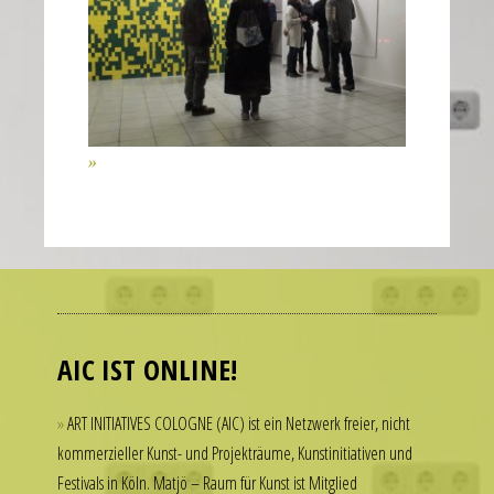
of
the
second
hand
all
contribute
to
the
realistic
Many
appearance
people
of
admire
the
luxury
watch.
AIC IST ONLINE!
watches
These
but
elements
ART INITIATIVES COLOGNE (AIC) ist ein Netzwerk freier, nicht
hesitate
combine
kommerzieller Kunst- und Projekträume, Kunstinitiativen und
to
to
Festivals in Köln. Matjö – Raum für Kunst ist Mitglied
spend
create