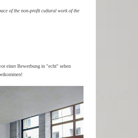
pace of the non-profit cultural work of the
vor einer Bewer­bung in "echt" sehen
rbeikommen!