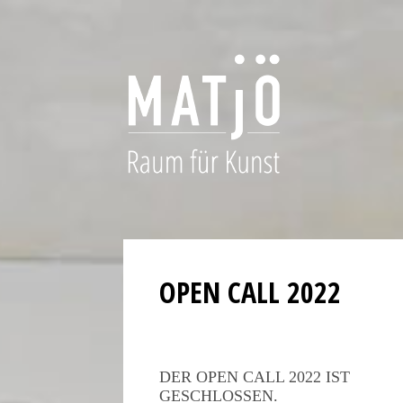
The
polished
OPEN CALL 2022
bezels,
carefully
applied
hour
DER OPEN CALL 2022 IST
markers,
GESCHLOSSEN.