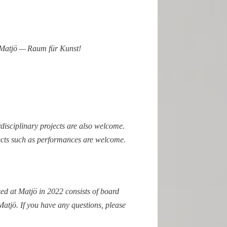
t Matjö — Raum für Kunst!
di­sci­pli­nary projects are also welcome.
ojects such as perfor­mances are welcome.
ized at Matjö in 2022 consists of board
tjö. If you have any questions, please