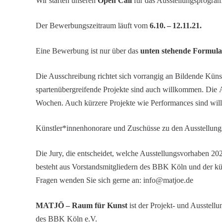
Wir starten unseren
Open Call
für das Ausstel­lungs­pro­g
Der Bewer­bungs­zeit­raum läuft vom
6.10. – 12.11.21.
Eine Bewer­bung ist nur über das
unten stehende Formul
Die Ausschrei­bung richtet sich vorrangig an Bildende Künst­
sparten­über­grei­fende Projekte sind auch willkommen. Die A
Wochen. Auch kürzere Projekte wie Perfor­mances sind wi
Künstler*innenhonorare und Zuschüsse zu den Ausstel­lung
Die Jury, die entscheidet, welche Ausstel­lungs­vor­haben 
besteht aus Vorstands­mit­glie­dern des BBK Köln und der kün
Fragen wenden Sie sich gerne an: info@​matjoe.​de
MATJÖ – Raum für Kunst
ist der Projekt- und Ausstel­l
des BBK Köln e.V.