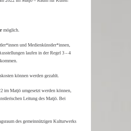
ramm 2022 im Matjö – Raum für Kunst!
ar
möglich.
le­r*innen und Medien­künst­le­r*innen,
usstel­lungen laufen in der Regel 3 – 4
llkommen.
s­kosten können werden gezahlt.
2022 im Matjö umgesetzt werden können,
st­le­ri­schen Leitung des Matjö. Bei
ungs­raum des gemein­nüt­zigen Kultur­werks