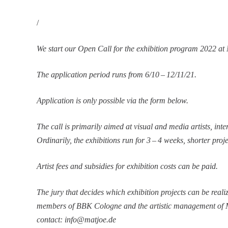
/
We start our Open Call for the exhibi­tion program 2022 a
The appli­ca­tion period runs from 6/10 – 12/11/21.
Appli­ca­tion is only possible via the form below.
The call is prima­rily aimed at visual and media artists, inter­
Ordina­rily, the exhibi­tions run for 3 – 4 weeks, shorter pr
Artist fees and subsi­dies for exhibi­tion costs can be paid.
The jury that decides which exhibi­tion projects can be real
members of BBK Cologne and the artistic manage­ment of Ma
contact: info@​matjoe.​de