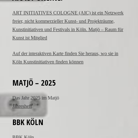
admire
ART INITIATIVES COLOGNE (AIC) ist ein Netzwerk
luxury
freier, nicht kommerzieller Kunst- und Projekträume,
watches
Kunstinitiativen und Festivals in Köln. Matjö – Raum für
but
Kunst ist Mitglied
hesitate
to
spend
Auf der interaktiven Karte finden Sie heraus, wo sie in
thousands
Köln Kunstinitiativen finden können
of
dollars
MATJÖ – 2025
on
a
Das Jahr 2025 im Matjö
single
Jahresheft
accessory.
imitierenuhren.com
BBK KÖLN
rolex
replica
BBK Köln