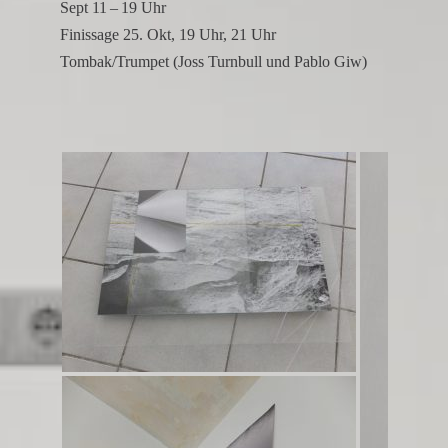
Sept 11 – 19 Uhr
and
Finis­sage 25. Okt, 19 Uhr, 21 Uhr
sophisticated
Tombak/Trumpet (Joss Turnbull und Pablo Giw)
from
every
angle.
It
is
this
dedication
to
detail
that
helps
our
replica
rolex
datejust
stand