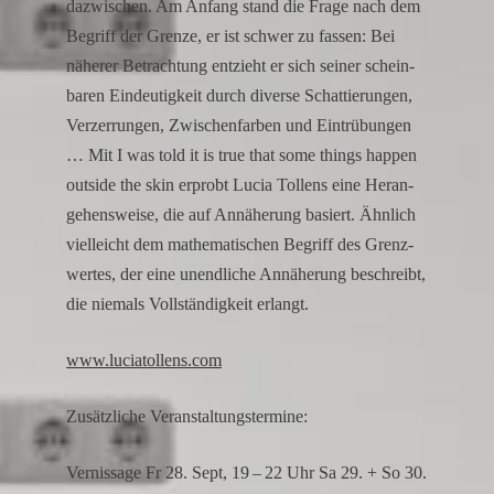
dazwi­schen. Am Anfang stand die Frage nach dem
contribute
Begriff der Grenze, er ist schwer zu fassen: Bei
to
näherer Betrach­tung entzieht er sich seiner schein­
the
realistic
baren Eindeu­tig­keit durch diverse Schat­tie­rungen,
appearance
Verzer­rungen, Zwischen­farben und Eintrü­bungen
of
… Mit I was told it is true that some things happen
the
outside the skin erprobt Lucia Tollens eine Heran­
watch.
ge­hens­weise, die auf Annähe­rung basiert. Ähnlich
These
vielleicht dem mathe­ma­ti­schen Begriff des Grenz­
elements
wertes, der eine unend­liche Annähe­rung beschreibt,
combine
die niemals Vollstän­dig­keit erlangt.
to
create
www​.luciatol​lens​.com
a
watch
Zusätz­liche Veranstaltungstermine:
that
looks
Vernis­sage Fr 28. Sept, 19 – 22 Uhr Sa 29. + So 30.
refined