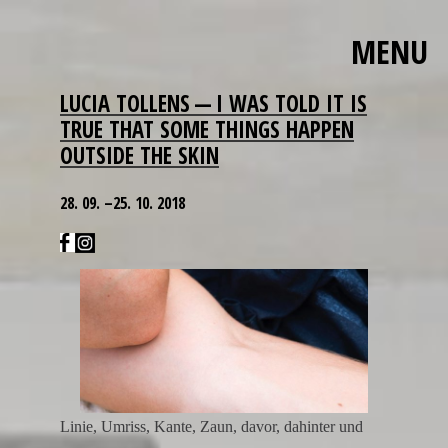
MENU
Skip
The
LUCIA TOLLENS — I WAS TOLD IT IS
to
polished
TRUE THAT SOME THINGS HAPPEN
content
bezels,
OUTSIDE THE SKIN
carefully
applied
28. 09. –25. 10. 2018
hour
markers,
and
smooth
movement
of
the
second
hand
Linie, Umriss, Kante, Zaun, davor, dahinter und
all