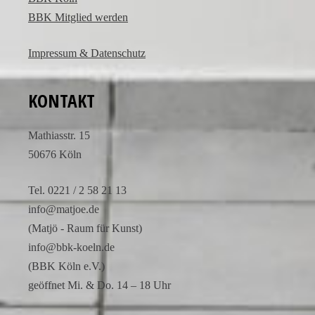
offer
BBK Mitglied werden
a
practical
solution
Impressum & Datenschutz
for
those
KONTAKT
who
want
Math­i­asstr. 15
to
50676 Köln
enjoy
the
Tel. 0221 / 2 58 21 13
luxury
info@matjoe.de
look
(Matjö - Raum für Kunst)
without
the
info@bbk-koeln.de
financial
(BBK Köln e.V.)
commitment.
geöffnet Mi. & Do. 14 – 18 Uhr
These