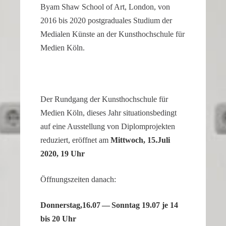
Byam Shaw School of Art, London, von
our
2016 bis 2020 postgra­duales Studium der
replica
Medialen Künste an der Kunst­hoch­schule für
rolex
Medien Köln.
datejust
stand
out
among
Der Rundgang der Kunst­hoch­schule für
other
Medien Köln, dieses Jahr situa­ti­ons­be­dingt
replicas.
replica
auf eine Ausstel­lung von Diplom­pro­jekten
uhren
reduziert, eröffnet am
Mittwoch, 15.Juli
2020, 19 Uhr
Öffnungs­zeiten danach:
Donnerstag,16.07 — Sonntag 19.07 je 14
bis 20 Uhr