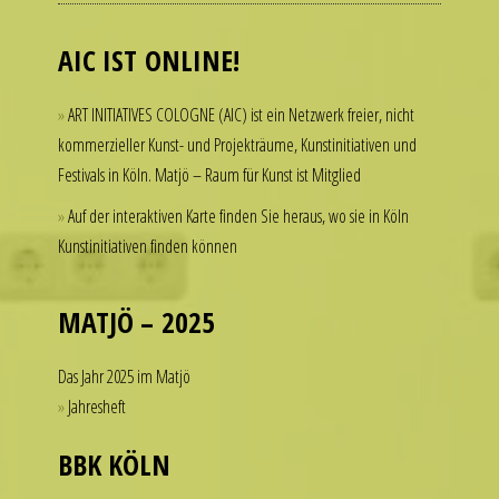
admire
luxury
AIC IST ONLINE!
watches
but
ART INITIATIVES COLOGNE (AIC) ist ein Netzwerk freier, nicht
hesitate
kommerzieller Kunst- und Projekträume, Kunstinitiativen und
to
Festivals in Köln. Matjö – Raum für Kunst ist Mitglied
spend
thousands
Auf der interaktiven Karte finden Sie heraus, wo sie in Köln
of
Kunstinitiativen finden können
dollars
on
a
MATJÖ – 2025
single
accessory.
Das Jahr 2025 im Matjö
imitierenuhren.com
Jahresheft
rolex
replica
BBK KÖLN
offer