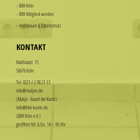
a
BBK Köln
practical
BBK Mitglied werden
solution
Impressum & Datenschutz
for
those
who
KONTAKT
want
to
Math­i­asstr. 15
enjoy
50676 Köln
the
luxury
Tel. 0221 / 2 58 21 13
look
info@matjoe.de
without
(Matjö - Raum für Kunst)
the
info@bbk-koeln.de
financial
(BBK Köln e.V.)
commitment.
geöffnet Mi. & Do. 14 – 18 Uhr
These
watches