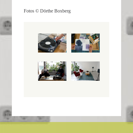
Fotos © Dörthe Boxberg
Many
people