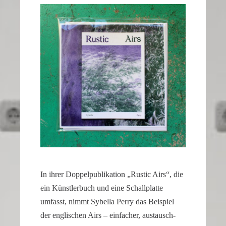
of
the
second
hand
all
contribute
to
the
realistic
appearance
of
the
watch.
In ihrer Doppel­pu­bli­ka­tion „Rustic Airs“, die
These
elements
ein Künst­ler­buch und eine Schall­platte
combine
umfasst, nimmt Sybella Perry das Beispiel
to
der engli­schen Airs – einfa­cher, austausch­
create