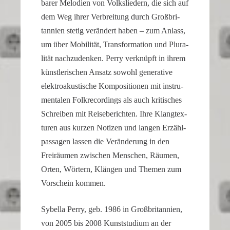
barer Melodien von Volks­lie­dern, die sich auf
a
dem Weg ihrer Verbrei­tung durch Großbri­
watch
tan­nien stetig verän­dert haben – zum Anlass,
that
um über Mobilität, Trans­for­ma­tion und Plura­
looks
lität nachzu­denken. Perry verknüpft in ihrem
refined
künst­le­ri­schen Ansatz sowohl genera­tive
and
elektro­akus­ti­sche Kompo­si­tionen mit instru­
sophisticated
men­talen Folkre­cor­dings als auch kriti­sches
from
Schreiben mit Reise­be­richten. Ihre Klang­tex­
every
angle.
turen aus kurzen Notizen und langen Erzähl­
It
pas­sagen lassen die Verän­de­rung in den
is
Freiräumen zwischen Menschen, Räumen,
this
Orten, Wörtern, Klängen und Themen zum
dedication
Vorschein kommen.
to
detail
Sybella Perry, geb. 1986 in Großbri­tan­nien,
that
von 2005 bis 2008 Kunst­stu­dium an der
helps