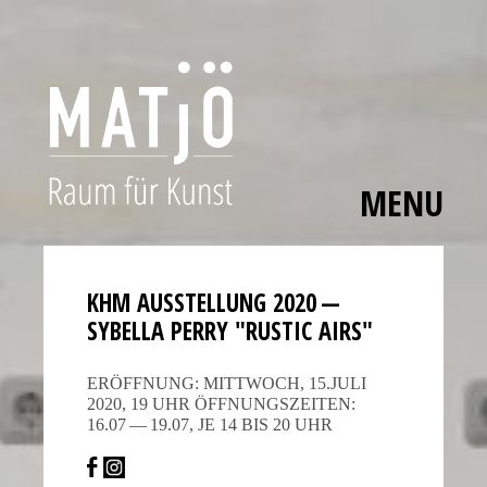
MENU
Skip
The
to
polished
content
bezels,
KHM AUSSTEL­LUNG 2020 —
carefully
SYBELLA PERRY "RUSTIC AIRS"
applied
hour
ERÖFF­NUNG: MITTWOCH, 15.JULI
markers,
2020, 19 UHR ÖFFNUNGS­ZEITEN:
16.07 — 19.07, JE 14 BIS 20 UHR
and
smooth
movement