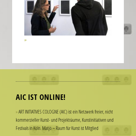
of
the
second
hand
all
contribute
to
the
realistic
Many
appearance
people
of
admire
the
luxury
AIC IST ONLINE!
watch.
watches
These
but
ART INITIATIVES COLOGNE (AIC) ist ein Netzwerk freier, nicht
elements
hesitate
kommerzieller Kunst- und Projekträume, Kunstinitiativen und
combine
to
Festivals in Köln. Matjö – Raum für Kunst ist Mitglied
to
spend
create
thousands