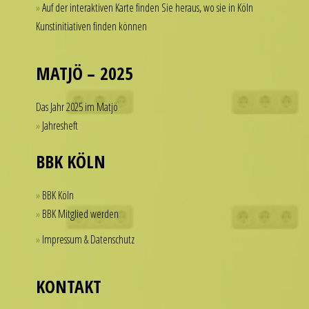
Auf der interaktiven Karte finden Sie heraus, wo sie in Köln
a
of
Kunstinitiativen finden können
watch
dollars
that
on
looks
a
MATJÖ – 2025
refined
single
and
accessory.
Das Jahr 2025 im Matjö
sophisticated
imitierenuhren.com
Jahresheft
from
rolex
every
replica
BBK KÖLN
angle.
offer
It
a
BBK Köln
is
practical
BBK Mitglied werden
this
solution
Impressum & Datenschutz
dedication
for
to
those
detail
who
KONTAKT
that
want
helps
to