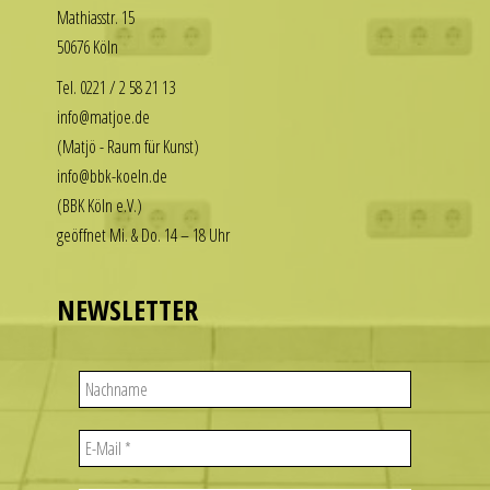
Math­i­asstr. 15
our
enjoy
50676 Köln
replica
the
rolex
luxury
Tel. 0221 / 2 58 21 13
datejust
look
info@matjoe.de
stand
without
(Matjö - Raum für Kunst)
out
the
info@bbk-koeln.de
among
financial
(BBK Köln e.V.)
other
commitment.
geöffnet Mi. & Do. 14 – 18 Uhr
replicas.
These
replica
watches
uhren
deliver
NEWSLETTER
the
visual
appeal
of
iconic
designs