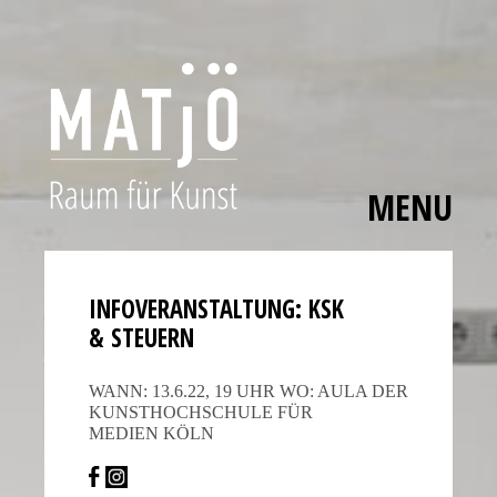
MENU
Skip
The
to
polished
content
bezels,
INFOVER­AN­STAL­TUNG: KSK
carefully
& STEUERN
applied
hour
WANN: 13.6.22, 19 UHR WO: AULA DER
markers,
KUNST­HOCH­SCHULE FÜR
MEDIEN KÖLN
and
smooth
movement