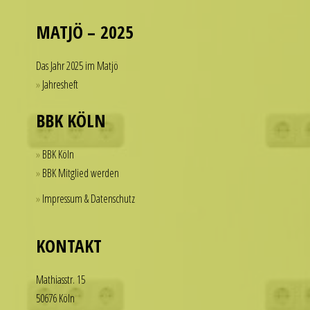
on
a
MATJÖ – 2025
single
accessory.
Das Jahr 2025 im Matjö
imitierenuhren.com
Jahresheft
rolex
replica
BBK KÖLN
offer
a
BBK Köln
practical
BBK Mitglied werden
solution
Impressum & Datenschutz
for
those
who
KONTAKT
want
to
Math­i­asstr. 15
enjoy
50676 Köln
the