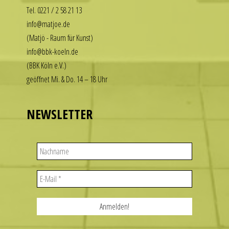
luxury
Tel. 0221 / 2 58 21 13
look
info@matjoe.de
without
(Matjö - Raum für Kunst)
the
info@bbk-koeln.de
financial
(BBK Köln e.V.)
commitment.
geöffnet Mi. & Do. 14 – 18 Uhr
These
watches
deliver
NEWSLETTER
the
visual
appeal
of
iconic
designs
while
remaining
accessible