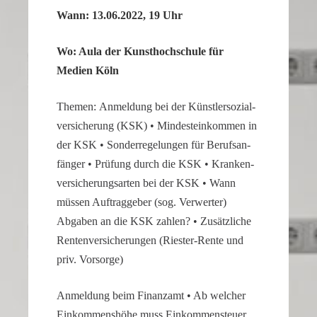
of
Wann: 13.06.2022, 19 Uhr
the
second
Wo: Aula der Kunst­hoch­schule für
hand
Medien Köln
all
contribute
Themen: Anmel­dung bei der Künst­ler­so­zi­al­
to
ver­si­che­rung (KSK) • Mindest­ein­kommen in
the
der KSK • Sonder­re­ge­lungen für Berufs­an­
realistic
fänger • Prüfung durch die KSK • Kranken­
appearance
ver­si­che­rungs­arten bei der KSK • Wann
of
müssen Auftrag­geber (sog. Verwerter)
the
Abgaben an die KSK zahlen? • Zusätz­liche
watch.
Renten­ver­si­che­rungen (Riester-Rente und
These
priv. Vorsorge)
elements
combine
Anmel­dung beim Finanzamt • Ab welcher
to
Einkom­mens­höhe muss Einkom­men­steuer
create