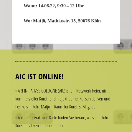
Wann: 14.06.22, 9:30 – 12 Uhr
our
replica
Wo: Matjö, Mathi­asstr. 15
,
50676 Köln
rolex
datejust
stand
out
Many
among
people
other
admire
replicas.
luxury
replica
AIC IST ONLINE!
watches
uhren
but
ART INITIATIVES COLOGNE (AIC) ist ein Netzwerk freier, nicht
hesitate
kommerzieller Kunst- und Projekträume, Kunstinitiativen und
to
Festivals in Köln. Matjö – Raum für Kunst ist Mitglied
spend
thousands
Auf der interaktiven Karte finden Sie heraus, wo sie in Köln
of
Kunstinitiativen finden können
dollars