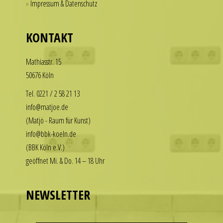
Impressum & Datenschutz
for
our
those
replica
who
KONTAKT
rolex
want
datejust
to
Math­i­asstr. 15
stand
enjoy
50676 Köln
out
the
among
luxury
Tel. 0221 / 2 58 21 13
other
look
info@matjoe.de
replicas.
without
(Matjö - Raum für Kunst)
replica
the
info@bbk-koeln.de
uhren
financial
(BBK Köln e.V.)
commitment.
geöffnet Mi. & Do. 14 – 18 Uhr
These
watches
deliver
NEWSLETTER
the
visual