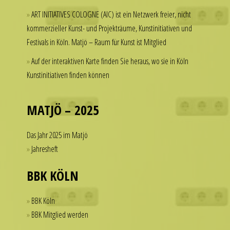
but
a
ART INITIATIVES COLOGNE (AIC) ist ein Netzwerk freier, nicht
hesitate
watch
kommerzieller Kunst- und Projekträume, Kunstinitiativen und
to
that
Festivals in Köln. Matjö – Raum für Kunst ist Mitglied
spend
looks
thousands
Auf der interaktiven Karte finden Sie heraus, wo sie in Köln
refined
of
Kunstinitiativen finden können
and
dollars
sophisticated
on
from
a
MATJÖ – 2025
every
single
angle.
accessory.
Das Jahr 2025 im Matjö
It
imitierenuhren.com
Jahresheft
is
rolex
this
replica
BBK KÖLN
dedication
offer
to
a
BBK Köln
detail
practical
BBK Mitglied werden
that
solution
helps