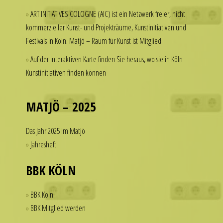
but
a
ART INITIATIVES COLOGNE (AIC) ist ein Netzwerk freier, nicht
hesitate
watch
kommerzieller Kunst- und Projekträume, Kunstinitiativen und
to
that
Festivals in Köln. Matjö – Raum für Kunst ist Mitglied
spend
looks
thousands
Auf der interaktiven Karte finden Sie heraus, wo sie in Köln
refined
of
Kunstinitiativen finden können
and
dollars
sophisticated
on
from
a
MATJÖ – 2025
every
single
angle.
accessory.
Das Jahr 2025 im Matjö
It
imitierenuhren.com
Jahresheft
is
rolex
this
replica
BBK KÖLN
dedication
offer
to
a
BBK Köln
detail
practical
BBK Mitglied werden
that
solution
helps