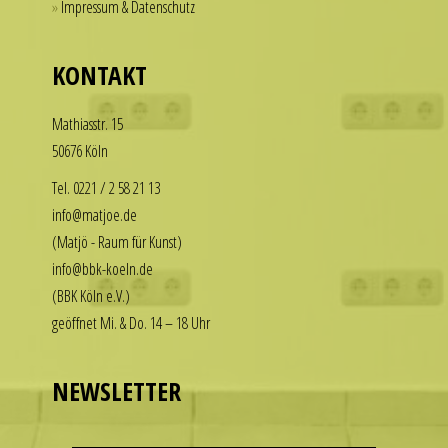
Impressum & Datenschutz
for
our
those
replica
who
KONTAKT
rolex
want
datejust
to
Math­i­asstr. 15
stand
enjoy
50676 Köln
out
the
among
luxury
Tel. 0221 / 2 58 21 13
other
look
info@matjoe.de
replicas.
without
(Matjö - Raum für Kunst)
replica
the
info@bbk-koeln.de
uhren
financial
(BBK Köln e.V.)
commitment.
geöffnet Mi. & Do. 14 – 18 Uhr
These
watches
deliver
NEWSLETTER
the
visual