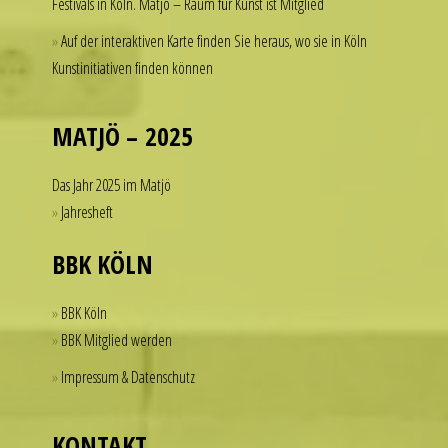
Festivals in Köln. Matjö – Raum für Kunst ist Mitglied
spend
thousands
Auf der interaktiven Karte finden Sie heraus, wo sie in Köln
of
Kunstinitiativen finden können
dollars
on
a
MATJÖ – 2025
single
accessory.
Das Jahr 2025 im Matjö
imitierenuhren.com
Jahresheft
rolex
replica
BBK KÖLN
offer
a
BBK Köln
practical
BBK Mitglied werden
solution
Impressum & Datenschutz
for
those
who
KONTAKT