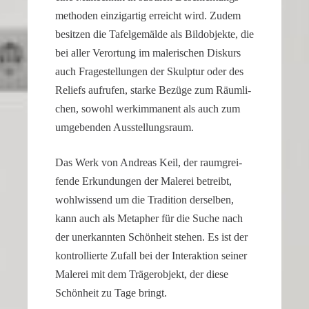
me­thoden einzig­artig erreicht wird. Zudem
besitzen die Tafel­ge­mälde als Bildob­jekte, die
bei aller Veror­tung im maleri­schen Diskurs
auch Frage­stel­lungen der Skulptur oder des
Reliefs aufrufen, starke Bezüge zum Räumli­
chen, sowohl werkim­ma­nent als auch zum
umgebenden Ausstellungsraum.
Das Werk von Andreas Keil, der raumgrei­
fende Erkun­dungen der Malerei betreibt,
wohlwis­send um die Tradi­tion derselben,
kann auch als Metapher für die Suche nach
der unerkannten Schön­heit stehen. Es ist der
kontrol­lierte Zufall bei der Inter­ak­tion seiner
Malerei mit dem Träger­ob­jekt, der diese
Schön­heit zu Tage bringt.