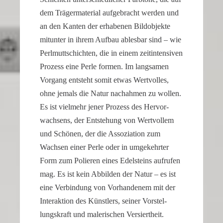
our
dem Träger­ma­te­rial aufge­bracht werden und
replica
an den Kanten der erhabenen Bildob­jekte
rolex
mitunter in ihrem Aufbau ablesbar sind – wie
datejust
Perlmutt­schichten, die in einem zeitin­ten­siven
stand
Prozess eine Perle formen. Im langsamen
out
Vorgang entsteht somit etwas Wertvolles,
among
ohne jemals die Natur nachahmen zu wollen.
other
Es ist vielmehr jener Prozess des Hervor­
replicas.
wach­sens, der Entste­hung von Wertvollem
replica
und Schönen, der die Assozia­tion zum
uhren
Wachsen einer Perle oder in umgekehrter
Form zum Polieren eines Edelsteins aufrufen
mag. Es ist kein Abbilden der Natur – es ist
eine Verbin­dung von Vorhan­denem mit der
Inter­ak­tion des Künst­lers, seiner Vorstel­
lungs­kraft und maleri­schen Versiertheit.