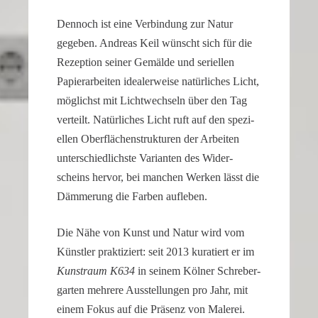
Dennoch ist eine Verbin­dung zur Natur
gegeben. Andreas Keil wünscht sich für die
Rezep­tion seiner Gemälde und seriellen
Papier­ar­beiten idealer­weise natür­li­ches Licht,
möglichst mit Licht­wech­seln über den Tag
verteilt. Natür­li­ches Licht ruft auf den spezi­
ellen Oberflä­chen­struk­turen der Arbeiten
unter­schied­lichste Varianten des Wider­
scheins hervor, bei manchen Werken lässt die
Dämme­rung die Farben aufleben.
Die Nähe von Kunst und Natur wird vom
Künstler prakti­ziert: seit 2013 kuratiert er im
Kunst­raum K634
in seinem Kölner Schre­ber­
garten mehrere Ausstel­lungen pro Jahr, mit
einem Fokus auf die Präsenz von Malerei.