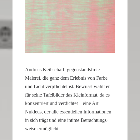
of
the
second
hand
all
contribute
to
the
realistic
Andreas Keil schafft gegen­stands­freie
appearance
Malerei, die ganz dem Erlebnis von Farbe
of
und Licht verpflichtet ist. Bewusst wählt er
the
für seine Tafel­bilder das Klein­format, da es
watch.
konzen­triert und verdichtet – eine Art
These
Nukleus, der alle essen­ti­ellen Infor­ma­tionen
elements
in sich trägt und eine intime Betrach­tungs­
combine
weise ermöglicht.
to
create