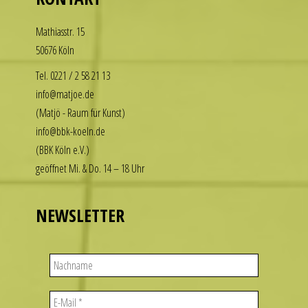
want
to
Math­i­asstr. 15
enjoy
50676 Köln
the
luxury
Tel. 0221 / 2 58 21 13
look
info@matjoe.de
without
(Matjö - Raum für Kunst)
the
info@bbk-koeln.de
financial
(BBK Köln e.V.)
commitment.
geöffnet Mi. & Do. 14 – 18 Uhr
These
watches
deliver
NEWSLETTER
the
visual
appeal
of
iconic