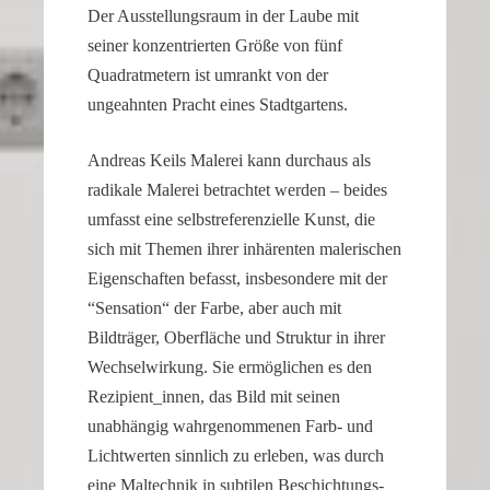
Der Ausstel­lungs­raum in der Laube mit
seiner konzen­trierten Größe von fünf
Quadrat­me­tern ist umrankt von der
ungeahnten Pracht eines Stadtgartens.
Andreas Keils Malerei kann durchaus als
radikale Malerei betrachtet werden – beides
umfasst eine selbst­re­fe­ren­zi­elle Kunst, die
sich mit Themen ihrer inhärenten maleri­schen
Eigen­schaften befasst, insbe­son­dere mit der
“Sensa­tion“ der Farbe, aber auch mit
Bildträger, Oberfläche und Struktur in ihrer
Wechsel­wir­kung. Sie ermög­li­chen es den
Rezipient_innen, das Bild mit seinen
unabhängig wahrge­nom­menen Farb- und
Licht­werten sinnlich zu erleben, was durch
eine Maltechnik in subtilen Beschich­tungs­