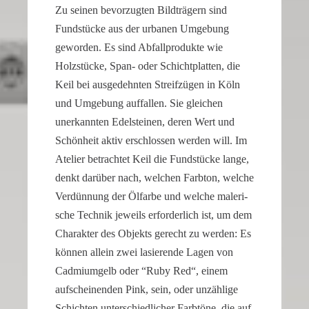
Zu seinen bevor­zugten Bildträ­gern sind
a
Fundstücke aus der urbanen Umgebung
watch
geworden. Es sind Abfall­pro­dukte wie
that
Holzstücke, Span- oder Schicht­platten, die
looks
refined
Keil bei ausge­dehnten Streif­zügen in Köln
and
und Umgebung auffallen. Sie gleichen
sophisticated
unerkannten Edelsteinen, deren Wert und
from
Schön­heit aktiv erschlossen werden will. Im
every
Atelier betrachtet Keil die Fundstücke lange,
angle.
denkt darüber nach, welchen Farbton, welche
It
Verdün­nung der Ölfarbe und welche maleri­
is
sche Technik jeweils erfor­der­lich ist, um dem
this
Charakter des Objekts gerecht zu werden: Es
dedication
können allein zwei lasie­rende Lagen von
to
Cadmi­um­gelb oder “Ruby Red“, einem
detail
aufschei­nenden Pink, sein, oder unzäh­lige
that
Schichten unter­schied­li­cher Farbtöne, die auf
helps