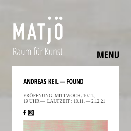
MENU
Skip
The
to
polished
content
bezels,
ANDREAS KEIL — FOUND
carefully
applied
ERÖFF­NUNG: MITTWOCH, 10.11.,
hour
19 UHR — LAUFZEIT : 10.11. — 2.12.21
markers,
and
smooth
movement