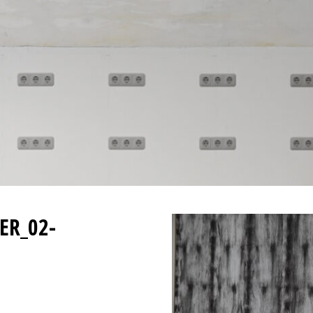
Skip
to
content
ER_02-