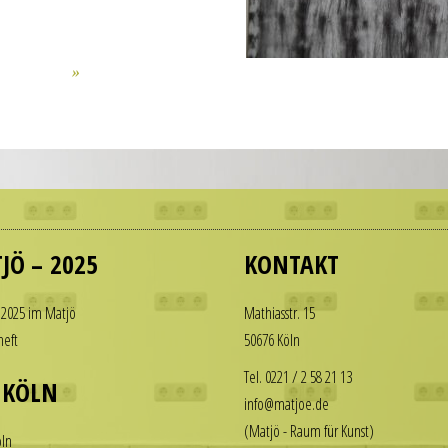
JÖ – 2025
KONTAKT
 2025 im Matjö
Math­i­asstr. 15
heft
50676 Köln
Tel. 0221 / 2 58 21 13
 KÖLN
info@matjoe.de
(Matjö - Raum für Kunst)
ln