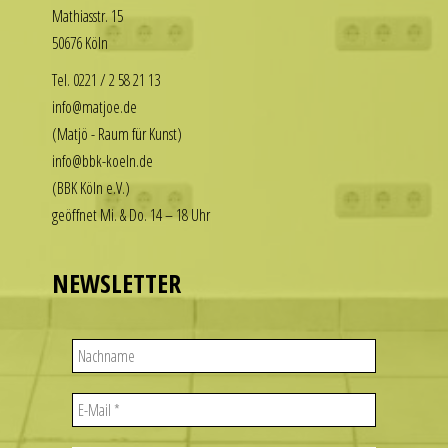
Math­i­asstr. 15
our
enjoy
50676 Köln
replica
the
rolex
luxury
Tel. 0221 / 2 58 21 13
datejust
look
info@matjoe.de
stand
without
(Matjö - Raum für Kunst)
out
the
info@bbk-koeln.de
among
financial
(BBK Köln e.V.)
other
commitment.
geöffnet Mi. & Do. 14 – 18 Uhr
replicas.
These
replica
watches
uhren
deliver
NEWSLETTER
the
visual
appeal
of
iconic
designs