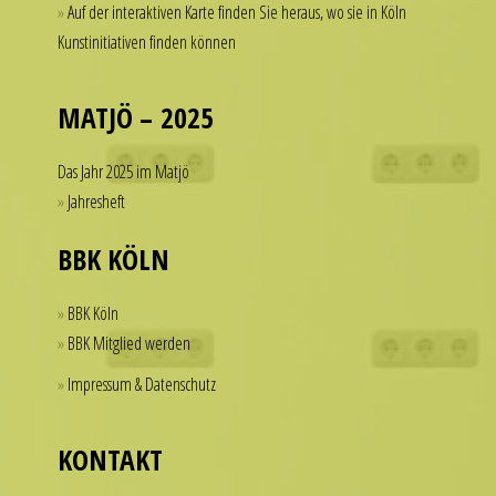
Auf der interaktiven Karte finden Sie heraus, wo sie in Köln
a
of
Kunstinitiativen finden können
watch
dollars
that
on
looks
a
MATJÖ – 2025
refined
single
and
accessory.
Das Jahr 2025 im Matjö
sophisticated
imitierenuhren.com
Jahresheft
from
rolex
every
replica
BBK KÖLN
angle.
offer
It
a
BBK Köln
is
practical
BBK Mitglied werden
this
solution
Impressum & Datenschutz
dedication
for
to
those
detail
who
KONTAKT
that
want
helps
to