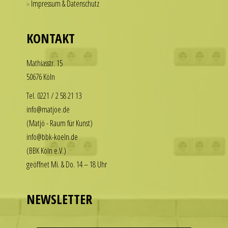
Impressum & Datenschutz
for
our
those
replica
who
KONTAKT
rolex
want
datejust
to
Math­i­asstr. 15
stand
enjoy
50676 Köln
out
the
among
luxury
Tel. 0221 / 2 58 21 13
other
look
info@matjoe.de
replicas.
without
(Matjö - Raum für Kunst)
replica
the
info@bbk-koeln.de
uhren
financial
(BBK Köln e.V.)
commitment.
geöffnet Mi. & Do. 14 – 18 Uhr
These
watches
deliver
NEWSLETTER
the
visual