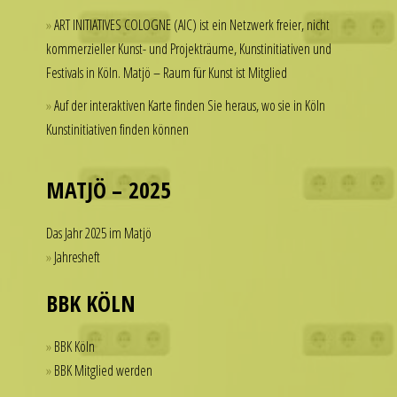
but
a
ART INITIATIVES COLOGNE (AIC) ist ein Netzwerk freier, nicht
hesitate
watch
kommerzieller Kunst- und Projekträume, Kunstinitiativen und
to
that
Festivals in Köln. Matjö – Raum für Kunst ist Mitglied
spend
looks
thousands
Auf der interaktiven Karte finden Sie heraus, wo sie in Köln
refined
of
Kunstinitiativen finden können
and
dollars
sophisticated
on
from
a
MATJÖ – 2025
every
single
angle.
accessory.
Das Jahr 2025 im Matjö
It
imitierenuhren.com
Jahresheft
is
rolex
this
replica
BBK KÖLN
dedication
offer
to
a
BBK Köln
detail
practical
BBK Mitglied werden
that
solution
helps