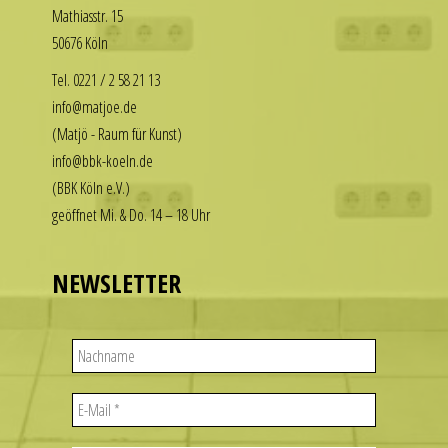
Math­i­asstr. 15
our
enjoy
50676 Köln
replica
the
rolex
luxury
Tel. 0221 / 2 58 21 13
datejust
look
info@matjoe.de
stand
without
(Matjö - Raum für Kunst)
out
the
info@bbk-koeln.de
among
financial
(BBK Köln e.V.)
other
commitment.
geöffnet Mi. & Do. 14 – 18 Uhr
replicas.
These
replica
watches
uhren
deliver
NEWSLETTER
the
visual
appeal
of
iconic
designs