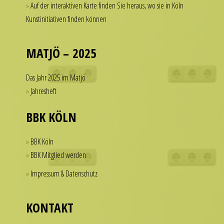
Auf der interaktiven Karte finden Sie heraus, wo sie in Köln
a
of
Kunstinitiativen finden können
watch
dollars
that
on
looks
a
MATJÖ – 2025
refined
single
and
accessory.
Das Jahr 2025 im Matjö
sophisticated
imitierenuhren.com
Jahresheft
from
rolex
every
replica
BBK KÖLN
angle.
offer
It
a
BBK Köln
is
practical
BBK Mitglied werden
this
solution
Impressum & Datenschutz
dedication
for
to
those
detail
who
KONTAKT
that
want
helps
to