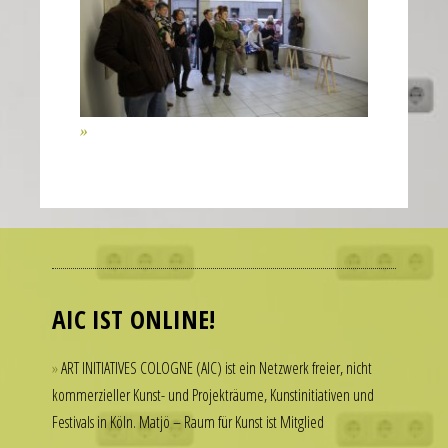
of
the
second
hand
all
contribute
to
the
realistic
Many
appearance
people
of
admire
the
luxury
AIC IST ONLINE!
watch.
watches
These
but
ART INITIATIVES COLOGNE (AIC) ist ein Netzwerk freier, nicht
elements
hesitate
kommerzieller Kunst- und Projekträume, Kunstinitiativen und
combine
to
Festivals in Köln. Matjö – Raum für Kunst ist Mitglied
to
spend
create
thousands