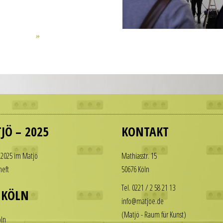
JÖ – 2025
KONTAKT
 2025 im Matjö
Math­i­asstr. 15
heft
50676 Köln
Tel. 0221 / 2 58 21 13
 KÖLN
info@matjoe.de
(Matjö - Raum für Kunst)
ln