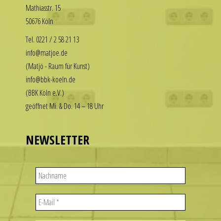
Math­i­asstr. 15
our
enjoy
50676 Köln
replica
the
rolex
luxury
Tel. 0221 / 2 58 21 13
datejust
look
info@matjoe.de
stand
without
(Matjö - Raum für Kunst)
out
the
info@bbk-koeln.de
among
financial
(BBK Köln e.V.)
other
commitment.
geöffnet Mi. & Do. 14 – 18 Uhr
replicas.
These
replica
watches
uhren
deliver
NEWSLETTER
the
visual
appeal
of
iconic
designs