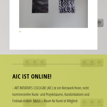
of
the
second
hand
all
contribute
to
the
realistic
Many
appearance
people
of
admire
the
luxury
AIC IST ONLINE!
watch.
watches
These
but
ART INITIATIVES COLOGNE (AIC) ist ein Netzwerk freier, nicht
elements
hesitate
kommerzieller Kunst- und Projekträume, Kunstinitiativen und
combine
to
Festivals in Köln. Matjö – Raum für Kunst ist Mitglied
to
spend
create
thousands