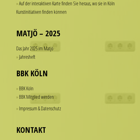
Auf der interaktiven Karte finden Sie heraus, wo sie in Köln
a
of
Kunstinitiativen finden können
watch
dollars
that
on
looks
a
MATJÖ – 2025
refined
single
and
accessory.
Das Jahr 2025 im Matjö
sophisticated
imitierenuhren.com
Jahresheft
from
rolex
every
replica
BBK KÖLN
angle.
offer
It
a
BBK Köln
is
practical
BBK Mitglied werden
this
solution
Impressum & Datenschutz
dedication
for
to
those
detail
who
KONTAKT
that
want
helps
to