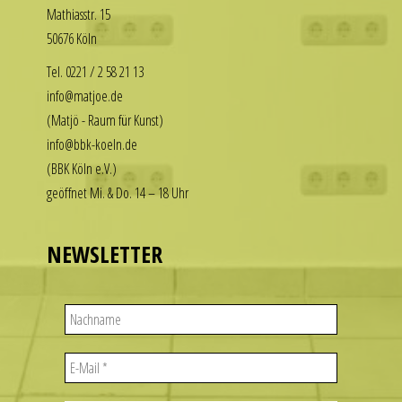
Math­i­asstr. 15
our
enjoy
50676 Köln
replica
the
rolex
luxury
Tel. 0221 / 2 58 21 13
datejust
look
info@matjoe.de
stand
without
(Matjö - Raum für Kunst)
out
the
info@bbk-koeln.de
among
financial
(BBK Köln e.V.)
other
commitment.
geöffnet Mi. & Do. 14 – 18 Uhr
replicas.
These
replica
watches
uhren
deliver
NEWSLETTER
the
visual
appeal
of
iconic
designs