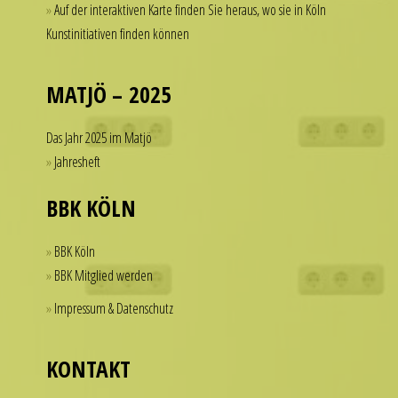
Auf der interaktiven Karte finden Sie heraus, wo sie in Köln
a
of
Kunstinitiativen finden können
watch
dollars
that
on
looks
a
MATJÖ – 2025
refined
single
and
accessory.
Das Jahr 2025 im Matjö
sophisticated
imitierenuhren.com
Jahresheft
from
rolex
every
replica
BBK KÖLN
angle.
offer
It
a
BBK Köln
is
practical
BBK Mitglied werden
this
solution
Impressum & Datenschutz
dedication
for
to
those
detail
who
KONTAKT
that
want
helps
to