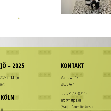
JÖ – 2025
KONTAKT
 2025 im Matjö
Math­i­asstr. 15
heft
50676 Köln
Tel. 0221 / 2 58 21 13
 KÖLN
info@matjoe.de
(Matjö - Raum für Kunst)
ln