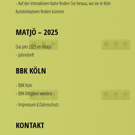
Auf der interaktiven Karte finden Sie heraus, wo sie in Köln
a
of
Kunstinitiativen finden können
watch
dollars
that
on
looks
a
MATJÖ – 2025
refined
single
and
accessory.
Das Jahr 2025 im Matjö
sophisticated
imitierenuhren.com
Jahresheft
from
rolex
every
replica
BBK KÖLN
angle.
offer
It
a
BBK Köln
is
practical
BBK Mitglied werden
this
solution
Impressum & Datenschutz
dedication
for
to
those
detail
who
KONTAKT
that
want
helps
to