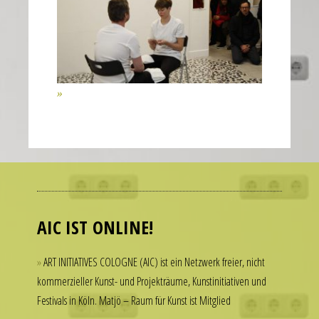
of
the
second
hand
all
contribute
to
the
realistic
Many
appearance
people
of
admire
the
luxury
AIC IST ONLINE!
watch.
watches
These
but
ART INITIATIVES COLOGNE (AIC) ist ein Netzwerk freier, nicht
elements
hesitate
kommerzieller Kunst- und Projekträume, Kunstinitiativen und
combine
to
Festivals in Köln. Matjö – Raum für Kunst ist Mitglied
to
spend
create
thousands