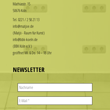
Math­i­asstr. 15
our
enjoy
50676 Köln
replica
the
rolex
luxury
Tel. 0221 / 2 58 21 13
datejust
look
info@matjoe.de
stand
without
(Matjö - Raum für Kunst)
out
the
info@bbk-koeln.de
among
financial
(BBK Köln e.V.)
other
commitment.
geöffnet Mi. & Do. 14 – 18 Uhr
replicas.
These
replica
watches
uhren
deliver
NEWSLETTER
the
visual
appeal
of
iconic
designs