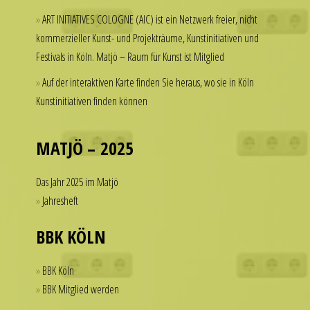
but
a
ART INITIATIVES COLOGNE (AIC) ist ein Netzwerk freier, nicht
hesitate
watch
kommerzieller Kunst- und Projekträume, Kunstinitiativen und
to
that
Festivals in Köln. Matjö – Raum für Kunst ist Mitglied
spend
looks
thousands
Auf der interaktiven Karte finden Sie heraus, wo sie in Köln
refined
of
Kunstinitiativen finden können
and
dollars
sophisticated
on
from
a
MATJÖ – 2025
every
single
angle.
accessory.
Das Jahr 2025 im Matjö
It
imitierenuhren.com
Jahresheft
is
rolex
this
replica
BBK KÖLN
dedication
offer
to
a
BBK Köln
detail
practical
BBK Mitglied werden
that
solution
helps