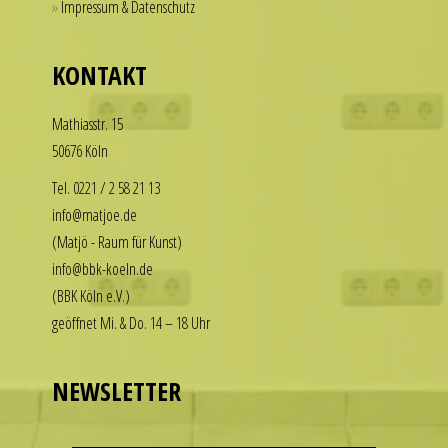
Impressum & Datenschutz
for
our
those
replica
who
KONTAKT
rolex
want
datejust
to
Math­i­asstr. 15
stand
enjoy
50676 Köln
out
the
among
luxury
Tel. 0221 / 2 58 21 13
other
look
info@matjoe.de
replicas.
without
(Matjö - Raum für Kunst)
replica
the
info@bbk-koeln.de
uhren
financial
(BBK Köln e.V.)
commitment.
geöffnet Mi. & Do. 14 – 18 Uhr
These
watches
deliver
NEWSLETTER
the
visual