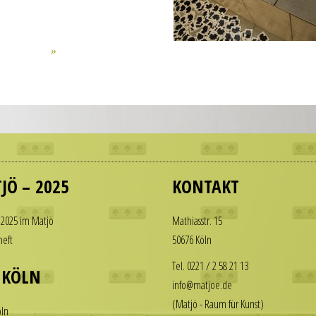
JÖ – 2025
KONTAKT
 2025 im Matjö
Math­i­asstr. 15
heft
50676 Köln
Tel. 0221 / 2 58 21 13
 KÖLN
info@matjoe.de
(Matjö - Raum für Kunst)
ln