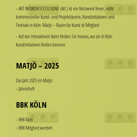
but
a
ART INITIATIVES COLOGNE (AIC) ist ein Netzwerk freier, nicht
hesitate
watch
kommerzieller Kunst- und Projekträume, Kunstinitiativen und
to
that
Festivals in Köln. Matjö – Raum für Kunst ist Mitglied
spend
looks
thousands
Auf der interaktiven Karte finden Sie heraus, wo sie in Köln
refined
of
Kunstinitiativen finden können
and
dollars
sophisticated
on
from
a
MATJÖ – 2025
every
single
angle.
accessory.
Das Jahr 2025 im Matjö
It
imitierenuhren.com
Jahresheft
is
rolex
this
replica
BBK KÖLN
dedication
offer
to
a
BBK Köln
detail
practical
BBK Mitglied werden
that
solution
helps