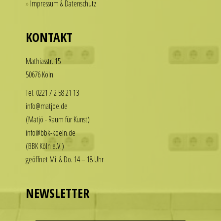
Impressum & Datenschutz
for
our
those
replica
who
KONTAKT
rolex
want
datejust
to
Math­i­asstr. 15
stand
enjoy
50676 Köln
out
the
among
luxury
Tel. 0221 / 2 58 21 13
other
look
info@matjoe.de
replicas.
without
(Matjö - Raum für Kunst)
replica
the
info@bbk-koeln.de
uhren
financial
(BBK Köln e.V.)
commitment.
geöffnet Mi. & Do. 14 – 18 Uhr
These
watches
deliver
NEWSLETTER
the
visual