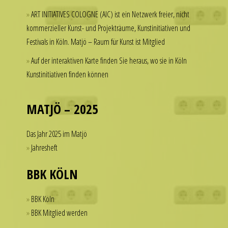
but
a
ART INITIATIVES COLOGNE (AIC) ist ein Netzwerk freier, nicht
hesitate
watch
kommerzieller Kunst- und Projekträume, Kunstinitiativen und
to
that
Festivals in Köln. Matjö – Raum für Kunst ist Mitglied
spend
looks
thousands
Auf der interaktiven Karte finden Sie heraus, wo sie in Köln
refined
of
Kunstinitiativen finden können
and
dollars
sophisticated
on
from
a
MATJÖ – 2025
every
single
angle.
accessory.
Das Jahr 2025 im Matjö
It
imitierenuhren.com
Jahresheft
is
rolex
this
replica
BBK KÖLN
dedication
offer
to
a
BBK Köln
detail
practical
BBK Mitglied werden
that
solution
helps