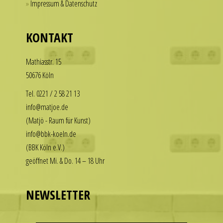
Impressum & Datenschutz
for
our
those
replica
who
KONTAKT
rolex
want
datejust
to
Math­i­asstr. 15
stand
enjoy
50676 Köln
out
the
among
luxury
Tel. 0221 / 2 58 21 13
other
look
info@matjoe.de
replicas.
without
(Matjö - Raum für Kunst)
replica
the
info@bbk-koeln.de
uhren
financial
(BBK Köln e.V.)
commitment.
geöffnet Mi. & Do. 14 – 18 Uhr
These
watches
deliver
NEWSLETTER
the
visual