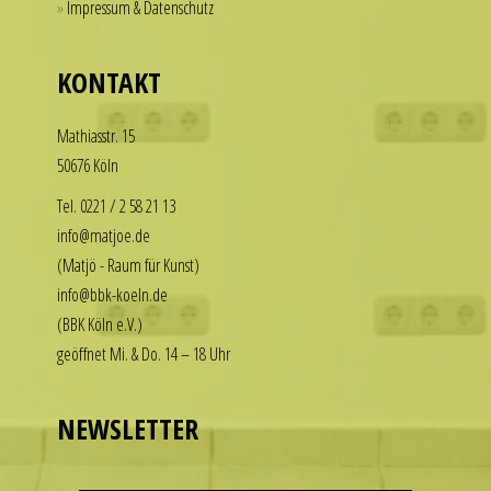
Impressum & Datenschutz
for
our
those
replica
who
KONTAKT
rolex
want
datejust
to
Math­i­asstr. 15
stand
enjoy
50676 Köln
out
the
among
luxury
Tel. 0221 / 2 58 21 13
other
look
info@matjoe.de
replicas.
without
(Matjö - Raum für Kunst)
replica
the
info@bbk-koeln.de
uhren
financial
(BBK Köln e.V.)
commitment.
geöffnet Mi. & Do. 14 – 18 Uhr
These
watches
deliver
NEWSLETTER
the
visual