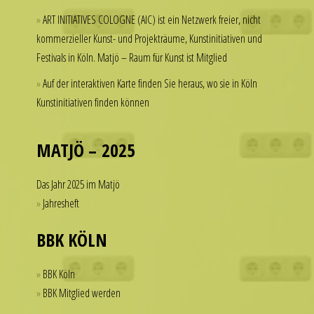
but
a
ART INITIATIVES COLOGNE (AIC) ist ein Netzwerk freier, nicht
hesitate
watch
kommerzieller Kunst- und Projekträume, Kunstinitiativen und
to
that
Festivals in Köln. Matjö – Raum für Kunst ist Mitglied
spend
looks
thousands
Auf der interaktiven Karte finden Sie heraus, wo sie in Köln
refined
of
Kunstinitiativen finden können
and
dollars
sophisticated
on
from
a
MATJÖ – 2025
every
single
angle.
accessory.
Das Jahr 2025 im Matjö
It
imitierenuhren.com
Jahresheft
is
rolex
this
replica
BBK KÖLN
dedication
offer
to
a
BBK Köln
detail
practical
BBK Mitglied werden
that
solution
helps