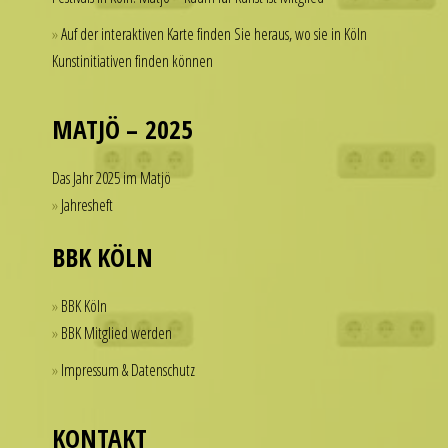
thousands
a
Auf der interaktiven Karte finden Sie heraus, wo sie in Köln
of
watch
Kunstinitiativen finden können
dollars
that
on
looks
a
MATJÖ – 2025
refined
single
and
accessory.
sophisticated
Das Jahr 2025 im Matjö
imitierenuhren.com
from
Jahresheft
rolex
every
replica
angle.
BBK KÖLN
offer
It
a
is
BBK Köln
practical
this
BBK Mitglied werden
solution
dedication
Impressum & Datenschutz
for
to
those
detail
who
that
KONTAKT
want
helps