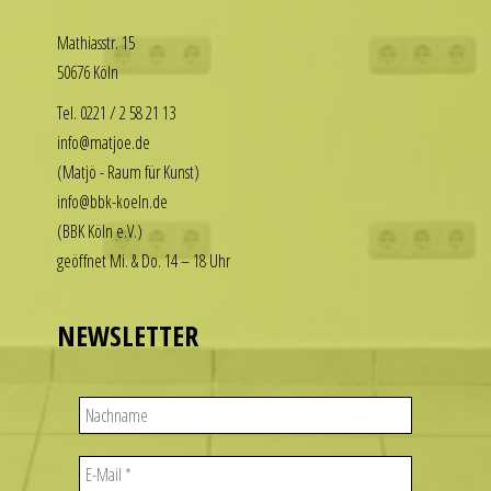
to
our
Math­i­asstr. 15
enjoy
replica
50676 Köln
the
rolex
luxury
datejust
Tel. 0221 / 2 58 21 13
look
stand
info@matjoe.de
without
out
(Matjö - Raum für Kunst)
the
among
info@bbk-koeln.de
financial
other
(BBK Köln e.V.)
commitment.
replicas.
geöffnet Mi. & Do. 14 – 18 Uhr
These
replica
watches
uhren
deliver
NEWSLETTER
the
visual
appeal
of
iconic
designs