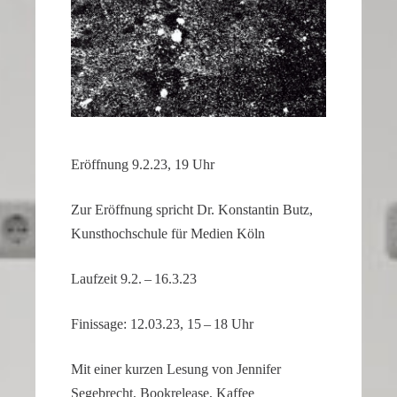
of
the
second
hand
all
contribute
to
Eröff­nung 9.2.23, 19 Uhr
the
realistic
Zur Eröff­nung spricht Dr. Konstantin Butz,
appearance
Kunst­hoch­schule für Medien Köln
of
the
Laufzeit 9.2. – 16.3.23
watch.
These
Finis­sage: 12.03.23, 15 – 18 Uhr
elements
combine
Mit einer kurzen Lesung von Jennifer
to
Segebrecht, Bookre­lease, Kaffee
create