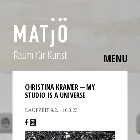
MENU
Skip
The
to
polished
content
bezels,
CHRIS­TINA KRAMER — MY
carefully
STUDIO IS A UNIVERSE
applied
hour
LAUFZEIT 9.2. – 16.3.23
markers,
and
smooth
movement