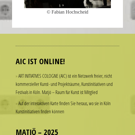
© Fabian Hochscheid
Many
people
admire
luxury
AIC IST ONLINE!
watches
but
ART INITIATIVES COLOGNE (AIC) ist ein Netzwerk freier, nicht
hesitate
kommerzieller Kunst- und Projekträume, Kunstinitiativen und
to
Festivals in Köln. Matjö – Raum für Kunst ist Mitglied
spend
thousands
Auf der interaktiven Karte finden Sie heraus, wo sie in Köln
of
Kunstinitiativen finden können
dollars
on
a
MATJÖ – 2025