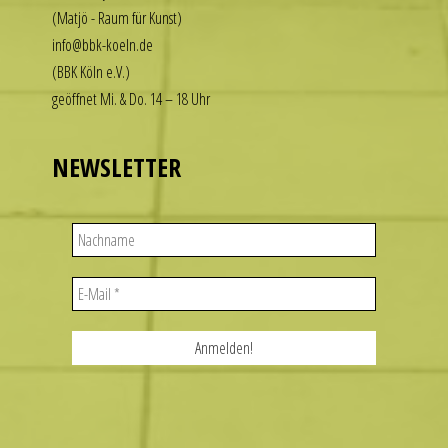
without
(Matjö - Raum für Kunst)
the
info@bbk-koeln.de
financial
(BBK Köln e.V.)
commitment.
geöffnet Mi. & Do. 14 – 18 Uhr
These
watches
deliver
NEWSLETTER
the
visual
appeal
of
iconic
designs
while
remaining
accessible
to
a