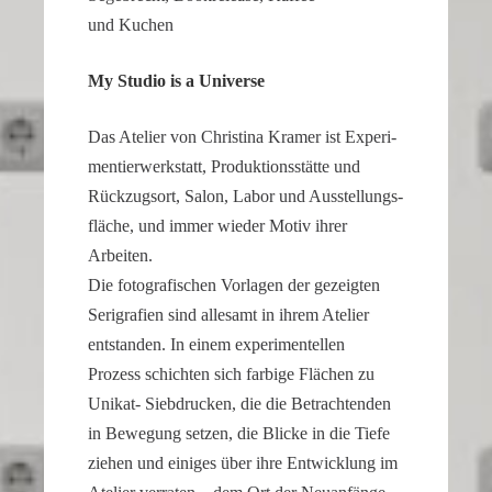
a
und Kuchen
watch
that
My Studio is a Universe
looks
refined
Das Atelier von Chris­tina Kramer ist Experi­
and
men­tier­werk­statt, Produk­ti­ons­stätte und
sophisticated
Rückzugsort, Salon, Labor und Ausstel­lungs­
from
fläche, und immer wieder Motiv ihrer
every
Arbeiten.
angle.
Die fotogra­fi­schen Vorlagen der gezeigten
It
Serigra­fien sind allesamt in ihrem Atelier
is
entstanden. In einem experi­men­tellen
this
Prozess schichten sich farbige Flächen zu
dedication
Unikat- Siebdru­cken, die die Betrach­tenden
to
in Bewegung setzen, die Blicke in die Tiefe
detail
ziehen und einiges über ihre Entwick­lung im
that
helps