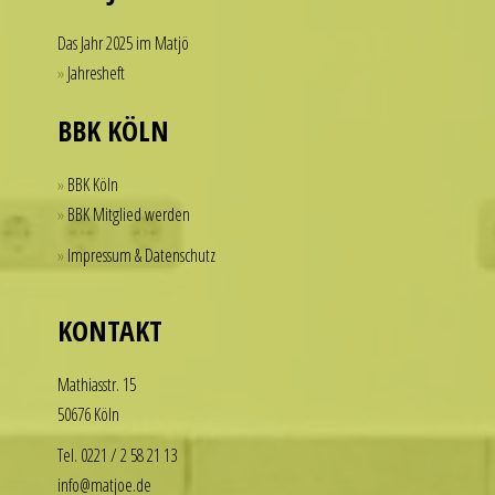
single
accessory.
Das Jahr 2025 im Matjö
imitierenuhren.com
Jahresheft
rolex
replica
BBK KÖLN
offer
a
BBK Köln
practical
BBK Mitglied werden
solution
Impressum & Datenschutz
for
those
who
KONTAKT
want
to
Math­i­asstr. 15
enjoy
50676 Köln
the
luxury
Tel. 0221 / 2 58 21 13
look
info@matjoe.de