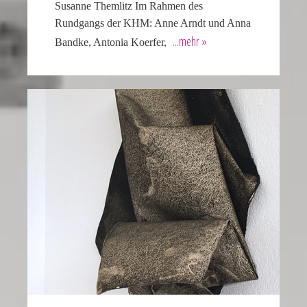
Susanne Themlitz Im Rahmen des
a
Rundgangs der KHM: Anne Arndt und Anna
watch
Bandke, Antonia Koerfer,
that
looks
refined
and
sophisticated
from
every
angle.
It
is
this
dedication
to
detail
that
helps