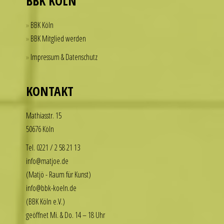
BBK KÖLN
offer
a
BBK Köln
practical
BBK Mitglied werden
solution
Impressum & Datenschutz
for
those
who
KONTAKT
want
to
Math­i­asstr. 15
enjoy
50676 Köln
the
luxury
Tel. 0221 / 2 58 21 13
look
info@matjoe.de
without
(Matjö - Raum für Kunst)
the
info@bbk-koeln.de
financial
(BBK Köln e.V.)
commitment.
geöffnet Mi. & Do. 14 – 18 Uhr
These