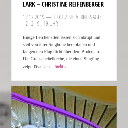
LARK – CHRIS­TINE REIFENBERGER
our
replica
12.12.2019 — 30.01.2020 VERNIS­SAGE:
rolex
12.12.19., 19 UHR
datejust
stand
Einige Lerchenarten lassen sich abrupt und
out
steil von ihrer Singhöhe herabfallen und
among
fangen den Flug dicht über dem Boden ab.
other
Die Grauscheitellerche, die einen Singflug
replicas.
zeigt, lässt sich
replica
uhren