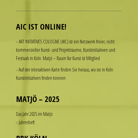
people
admire
luxury
AIC IST ONLINE!
watches
but
ART INITIATIVES COLOGNE (AIC) ist ein Netzwerk freier, nicht
hesitate
kommerzieller Kunst- und Projekträume, Kunstinitiativen und
to
Festivals in Köln. Matjö – Raum für Kunst ist Mitglied
spend
thousands
Auf der interaktiven Karte finden Sie heraus, wo sie in Köln
of
Kunstinitiativen finden können
dollars
on
a
MATJÖ – 2025
single
accessory.
Das Jahr 2025 im Matjö
imitierenuhren.com
Jahresheft
rolex
replica