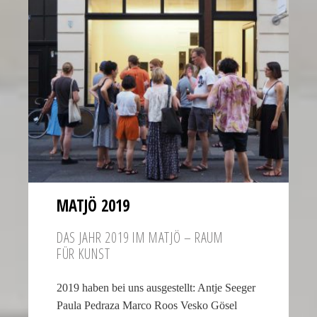
of
the
second
hand
all
contribute
to
the
realistic
appearance
of
MATJÖ 2019
the
watch.
DAS JAHR 2019 IM MATJÖ – RAUM
These
FÜR KUNST
elements
combine
2019 haben bei uns ausgestellt: Antje Seeger
to
Paula Pedraza Marco Roos Vesko Gösel
create