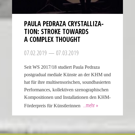
PAULA PEDRAZA CRYSTAL­LIZA­
TION: STROKE TOWARDS
A COMPLEX THOUGHT
07.02.2019 — 07.03.2019
Seit WS 2017/18 studiert Paula Pedraza
postgradual mediale Künste an der KHM und
hat für ihre multisensorischen, soundbasierten
Performances, kollektiven szenographischen
Kompositionen und Installationen den KHM-
Förderpreis für Künstlerinnen
Many