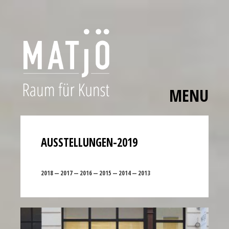
MENU
Skip
The
to
polished
content
bezels,
AUSSTELLUNGEN-2019
carefully
applied
2018 —
2017 —
2016 —
2015 —
2014 —
2013
hour
markers,
and
smooth
movement