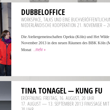
DUBBEL­OF­FICE
WORKSPACE, TALKS UND EINE BUCHVER­ÖF­FENT­LI­C
NIEDERLÄNDISCHE KOOPE­RA­TION 21. NOVEMBER – 2
Die Ateliergemeinschaften Opekta (Köln) und Het Wilde
November 2013 in den neuen Räumen des BBK Köln (Math
Monat
TINA TONAGEL — KUNG FU
ERÖFF­NUNG: FRE­ITAG, 16. AUGUST, 20 UHR
17. AUGUST — 13. SEP­TEMBER 2013 FINIS­SAGE MIT
20 UHR