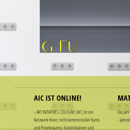
combine
to
create
a
watch
that
looks
refined
and
sophisticated
Many
from
people
every
admire
angle.
AIC IST ONLINE!
MAT
luxury
It
watches
is
but
this
ART INITIATIVES COLOGNE (AIC) ist ein
Das Jahr
hesitate
dedication
Netzwerk freier, nicht kommerzieller Kunst-
Jahres
to
to
und Projekträume, Kunstinitiativen und