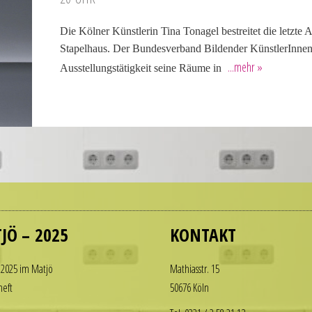
Die Kölner Kün­st­lerin Tina Tonagel bestre­itet die letzt
Stapelhaus. Der Bun­desver­band Bildender Kün­st­lerInne
Ausstel­lungstätigkeit seine Räume in
JÖ – 2025
KONTAKT
 2025 im Matjö
Math­i­asstr. 15
heft
50676 Köln