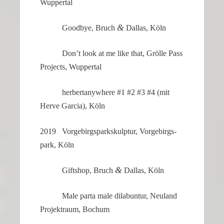
Wuppertal
&
Goodbye, Bruch
Dallas, Köln
Don’t look at me like that, Grölle Pass
Projects, Wuppertal
herber­ta­ny­where #1 #2 #3 #4 (mit
Herve Garcia), Köln
2019 Vorge­birgs­park­skulptur, Vorge­birgs­
park, Köln
&
Giftshop, Bruch
Dallas, Köln
Male parta male dilab­untur, Neuland
Projekt­raum, Bochum