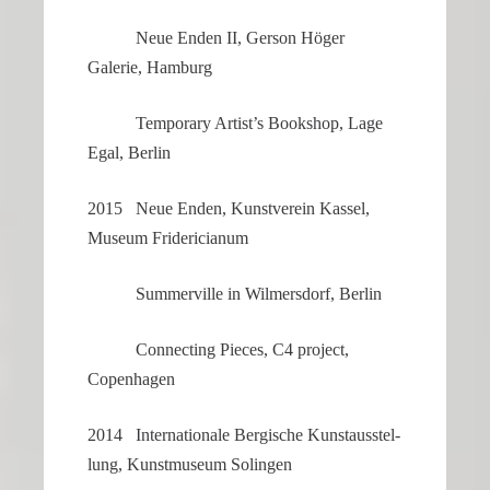
Neue Enden II, Gerson Höger
Galerie, Hamburg
Tempo­rary Artist’s Bookshop, Lage
Egal, Berlin
2015 Neue Enden, Kunst­verein Kassel,
Museum Fridericianum
Summer­ville in Wilmers­dorf, Berlin
Connec­ting Pieces, C4 project,
Copenhagen
2014 Inter­na­tio­nale Bergi­sche Kunst­aus­stel­
lung, Kunst­mu­seum Solingen