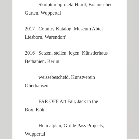
Skulp­tu­ren­pro­jekt Hardt, Botani­scher
Garten, Wuppertal
2017 Country Katalog, Museum Abtei
Liesborn, Warendorf
2016 Setzen, stellen, legen, Künst­ler­haus
Betha­nien, Berlin
weisse­be­scheid, Kunst­verein
Oberhausen
FAR OFF Art Fair, Jack in the
Box, Köln
Heimat­plan, Grölle Pass Projects,
Wuppertal