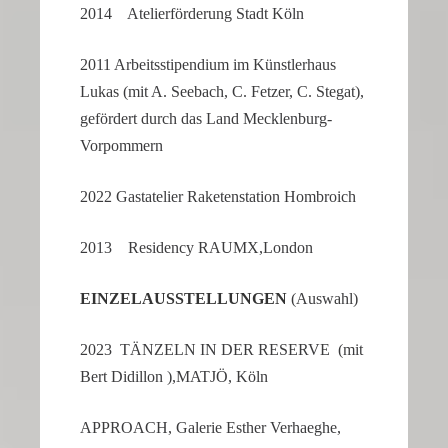
2014 Atelier­för­de­rung Stadt Köln
2011 Arbeits­sti­pen­dium im Künst­ler­haus
Lukas (mit A. Seebach, C. Fetzer, C. Stegat),
geför­dert durch das Land Mecklenburg-
Vorpommern
2022 Gastate­lier Raketen­sta­tion Hombroich
2013 Residency RAUMX,London
EINZEL­AUS­STEL­LUNGEN
(Auswahl)
2023 TÄNZELN IN DER RESERVE (mit
Bert Didillon ),MATJÖ, Köln
APPROACH, Galerie Esther Verhaeghe,