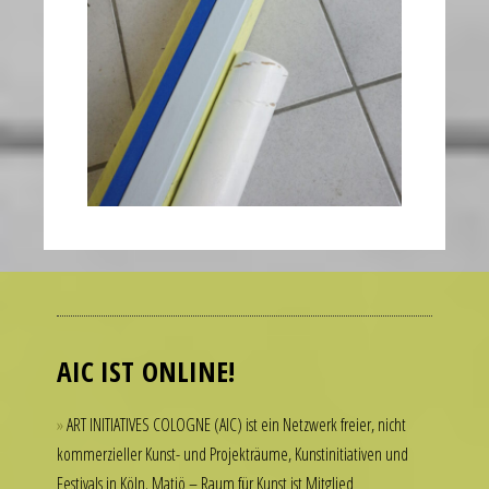
Many
people
admire
luxury
AIC IST ONLINE!
watches
but
ART INITIATIVES COLOGNE (AIC) ist ein Netzwerk freier, nicht
hesitate
kommerzieller Kunst- und Projekträume, Kunstinitiativen und
to
Festivals in Köln. Matjö – Raum für Kunst ist Mitglied
spend