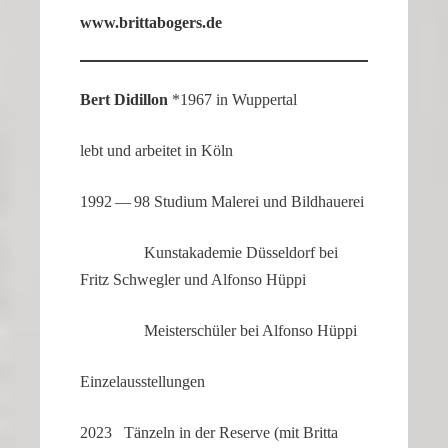
www​.britt​a​bo​gers​.de
Bert Didillon
*1967 in Wuppertal
lebt und arbeitet in Köln
1992 — 98 Studium Malerei und Bildhauerei
Kunst­aka­demie Düssel­dorf bei
Fritz Schwegler und Alfonso Hüppi
Meister­schüler bei Alfonso Hüppi
Einzel­aus­stel­lungen
2023 Tänzeln in der Reserve (mit Britta