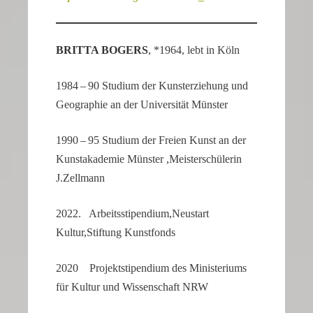
BRITTA BOGERS
, *1964, lebt in Köln
1984 – 90 Studium der Kunst­er­zie­hung und
Geogra­phie an der Univer­sität Münster
1990 – 95 Studium der Freien Kunst an der
Kunst­aka­demie Münster ,Meister­schü­lerin
J.Zellmann
2022. Arbeitsstipendium,Neustart
Kultur,Stiftung Kunstfonds
2020 Projekt­sti­pen­dium des Minis­te­riums
für Kultur und Wissen­schaft NRW