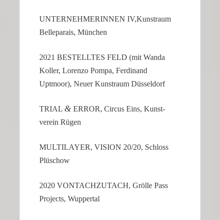
UNTER­NEH­ME­RINNEN IV,Kunstraum
Belle­pa­rais, München
2021 BESTELLTES FELD (mit Wanda
Koller, Lorenzo Pompa, Ferdi­nand
Uptmoor), Neuer Kunst­raum Düsseldorf
&
TRIAL
ERROR, Circus Eins, Kunst­
verein Rügen
MULTI­LAYER, VISION 20/20, Schloss
Plüschow
2020 VONTACH­ZUTACH, Grölle Pass
Projects, Wuppertal