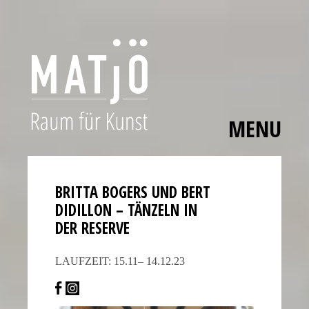
MENU
Skip
The
to
polished
content
bezels,
BRITTA BOGERS UND BERT
carefully
DIDILLON – TÄNZELN IN
applied
DER RESERVE
hour
markers,
LAUFZEIT: 15.11– 14.12.23
and
smooth
movement