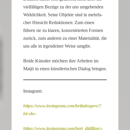
vielfäl­tigen Bezüge zu der uns umgebenden
our
replica
Wirklich­keit. Seine Objekte sind in mehrfa­
rolex
cher Hinsicht Reduk­tionen: Zum einen
datejust
führen sie zu klaren, konzen­trierten Formen
stand
zurück, zum anderen zu einer Materia­lität, die
out
uns alle in irgend­einer Weise umgibt.
among
other
Beide Künstler möchten ihre Arbeiten im
replicas.
Matjö in einen künst­le­ri­schen Dialog bringen.
replica
uhren
Insta­gram:
https://​www​.insta​gram​.com/​b​r​i​t​t​a​b​o​g​ers/?
hl=de
https://​www​.insta​gram​.com/​b​e​r​t​_didillon/