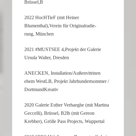
Brüssel,B
2022 HocHTieF (mit Heiner
Blumenthal),Verein für Origi­nal­ra­die­
rung, München
2021 #MUSTSEE 4,Projekt der Galerie
Ursula Walter, Dresden
ANECKEN, Installation/Außenvitrinen
ehem WestLB, Projekt Jahrhun­dert­sommer /
DortmundKreativ
2020 Galerie Esther Verhaeghe (mit Martina
Geccelli), Brüssel, B2lb (mit Gereon
Krebber), Grölle Pass Projects, Wuppertal