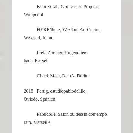
Kein Zufall, Grölle Pass Projects,
Wuppertal
HERE/there, Wexford Art Centre,
Wexford, Irland
Freie Zimmer, Hugenot­ten­
haus, Kassel
Check Mate, BcmA, Berlin
2018 Fertig, estudio­pa­b­lo­del­illo,
Oviedo, Spanien
Parei­dolie, Salon du dessin contem­po­
rain, Marseille