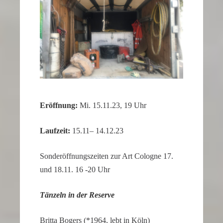
of
the
second
hand
all
contribute
to
the
Eröff­nung:
Mi. 15.11.23, 19 Uhr
realistic
appearance
Laufzeit:
15.11– 14.12.23
of
the
Sonder­öff­nungs­zeiten zur Art Cologne 17.
watch.
und 18.11. 16 ‑20 Uhr
These
elements
Tänzeln in der Reserve
combine
to
Britta Bogers (*1964, lebt in Köln)
create