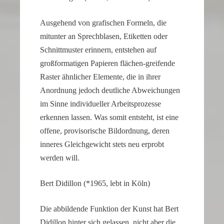
a
Ausge­hend von grafi­schen Formeln, die
watch
that
mitunter an Sprech­blasen, Etiketten oder
looks
Schnitt­muster erinnern, entstehen auf
refined
großfor­ma­tigen Papieren flächen-greifende
and
Raster ähnli­cher Elemente, die in ihrer
sophisticated
Anord­nung jedoch deutliche Abwei­chungen
from
im Sinne indivi­du­eller Arbeits­pro­zesse
every
erkennen lassen. Was somit entsteht, ist eine
angle.
offene, provi­so­ri­sche Bildord­nung, deren
It
inneres Gleich­ge­wicht stets neu erprobt
is
werden will.
this
dedication
Bert Didillon (*1965, lebt in Köln)
to
detail
Die abbil­dende Funktion der Kunst hat Bert
that
Didillon hinter sich gelassen, nicht aber die
helps