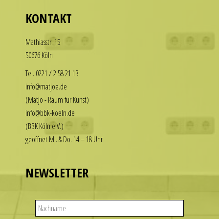
who
our
KONTAKT
want
replica
to
rolex
Math­i­asstr. 15
enjoy
datejust
50676 Köln
the
stand
luxury
Tel. 0221 / 2 58 21 13
out
look
info@matjoe.de
among
without
other
(Matjö - Raum für Kunst)
the
replicas.
info@bbk-koeln.de
financial
replica
(BBK Köln e.V.)
commitment.
uhren
geöffnet Mi. & Do. 14 – 18 Uhr
These
watches
deliver
NEWSLETTER
the
visual
appeal
of