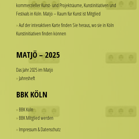
kommerzieller Kunst- und Projekträume, Kunstinitiativen und
to
a
Festivals in Köln. Matjö – Raum für Kunst ist Mitglied
spend
watch
thousands
that
Auf der interaktiven Karte finden Sie heraus, wo sie in Köln
of
looks
Kunstinitiativen finden können
dollars
refined
on
and
a
MATJÖ – 2025
sophisticated
single
from
accessory.
Das Jahr 2025 im Matjö
every
imitierenuhren.com
angle.
Jahresheft
rolex
It
replica
BBK KÖLN
is
offer
this
a
dedication
BBK Köln
practical
to
BBK Mitglied werden
solution
detail
Impressum & Datenschutz
for
that
those
helps