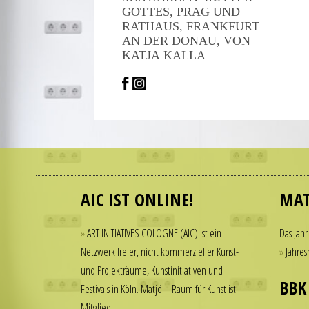
and
GOTTES, PRAG UND
smooth
RATHAUS, FRANK­FURT
movement
AN DER DONAU, VON
KATJA KALLA
of
the
second
hand
all
contribute
Many
to
people
the
admire
realistic
AIC IST ONLINE!
MAT
luxury
appearance
watches
of
but
ART INITIATIVES COLOGNE (AIC) ist ein
Das Jahr
the
hesitate
Netzwerk freier, nicht kommerzieller Kunst-
Jahres
watch.
to
und Projekträume, Kunstinitiativen und
These
spend
BBK
Festivals in Köln. Matjö – Raum für Kunst ist
elements
thousands
Mitglied