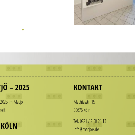
JÖ – 2025
KONTAKT
 2025 im Matjö
Math­i­asstr. 15
heft
50676 Köln
Tel. 0221 / 2 58 21 13
 KÖLN
info@matjoe.de