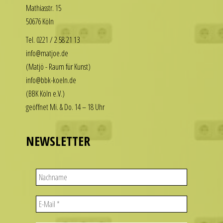
Math­i­asstr. 15
our
enjoy
50676 Köln
replica
the
rolex
luxury
Tel. 0221 / 2 58 21 13
datejust
look
info@matjoe.de
stand
without
(Matjö - Raum für Kunst)
out
the
info@bbk-koeln.de
among
financial
(BBK Köln e.V.)
other
commitment.
geöffnet Mi. & Do. 14 – 18 Uhr
replicas.
These
replica
watches
uhren
deliver
NEWSLETTER
the
visual
appeal
of
iconic
designs