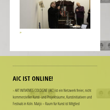
of
the
second
hand
all
contribute
to
the
realistic
Many
appearance
people
of
admire
the
luxury
AIC IST ONLINE!
watch.
watches
These
but
ART INITIATIVES COLOGNE (AIC) ist ein Netzwerk freier, nicht
elements
hesitate
kommerzieller Kunst- und Projekträume, Kunstinitiativen und
combine
to
Festivals in Köln. Matjö – Raum für Kunst ist Mitglied
to
spend
create
thousands