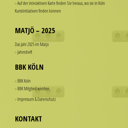
Auf der interaktiven Karte finden Sie heraus, wo sie in Köln
a
of
Kunstinitiativen finden können
watch
dollars
that
on
looks
a
MATJÖ – 2025
refined
single
and
accessory.
Das Jahr 2025 im Matjö
sophisticated
imitierenuhren.com
Jahresheft
from
rolex
every
replica
BBK KÖLN
angle.
offer
It
a
BBK Köln
is
practical
BBK Mitglied werden
this
solution
Impressum & Datenschutz
dedication
for
to
those
detail
who
KONTAKT
that
want
helps
to