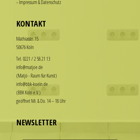
Impressum & Datenschutz
for
our
those
replica
who
KONTAKT
rolex
want
datejust
to
Math­i­asstr. 15
stand
enjoy
50676 Köln
out
the
among
luxury
Tel. 0221 / 2 58 21 13
other
look
info@matjoe.de
replicas.
without
(Matjö - Raum für Kunst)
replica
the
info@bbk-koeln.de
uhren
financial
(BBK Köln e.V.)
commitment.
geöffnet Mi. & Do. 14 – 18 Uhr
These
watches
deliver
NEWSLETTER
the
visual