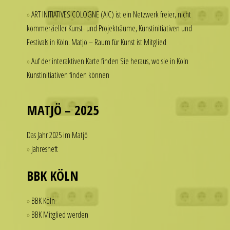
but
a
ART INITIATIVES COLOGNE (AIC) ist ein Netzwerk freier, nicht
hesitate
watch
kommerzieller Kunst- und Projekträume, Kunstinitiativen und
to
that
Festivals in Köln. Matjö – Raum für Kunst ist Mitglied
spend
looks
thousands
Auf der interaktiven Karte finden Sie heraus, wo sie in Köln
refined
of
Kunstinitiativen finden können
and
dollars
sophisticated
on
from
a
MATJÖ – 2025
every
single
angle.
accessory.
Das Jahr 2025 im Matjö
It
imitierenuhren.com
Jahresheft
is
rolex
this
replica
BBK KÖLN
dedication
offer
to
a
BBK Köln
detail
practical
BBK Mitglied werden
that
solution
helps