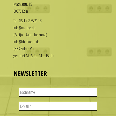
Math­i­asstr. 15
our
enjoy
50676 Köln
replica
the
rolex
luxury
Tel. 0221 / 2 58 21 13
datejust
look
info@matjoe.de
stand
without
(Matjö - Raum für Kunst)
out
the
info@bbk-koeln.de
among
financial
(BBK Köln e.V.)
other
commitment.
geöffnet Mi. & Do. 14 – 18 Uhr
replicas.
These
replica
watches
uhren
deliver
NEWSLETTER
the
visual
appeal
of
iconic
designs