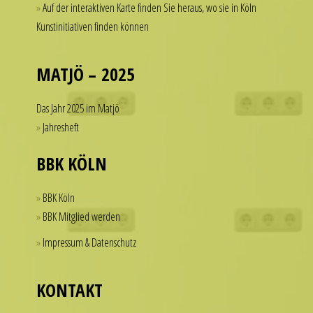
Auf der interaktiven Karte finden Sie heraus, wo sie in Köln
a
of
Kunstinitiativen finden können
watch
dollars
that
on
looks
a
MATJÖ – 2025
refined
single
and
accessory.
Das Jahr 2025 im Matjö
sophisticated
imitierenuhren.com
Jahresheft
from
rolex
every
replica
BBK KÖLN
angle.
offer
It
a
BBK Köln
is
practical
BBK Mitglied werden
this
solution
Impressum & Datenschutz
dedication
for
to
those
detail
who
KONTAKT
that
want
helps
to