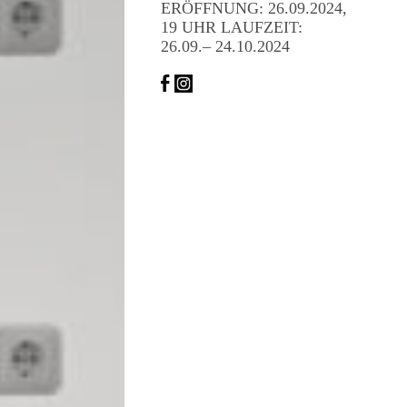
and
ERÖFF­NUNG: 26.09.2024,
19 UHR LAUFZEIT:
smooth
26.09.– 24.10.2024
movement
of
the
second
hand
all
contribute
to
the
realistic
appearance
of
the
watch.
These
elements