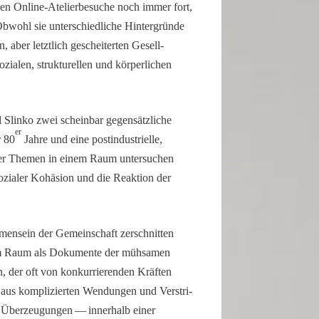
­chen Online-Atelierbesuche noch immer fort,
wohl sie unter­schied­liche Hinter­gründe
 aber letzt­lich geschei­terten Gesell­
zialen, struk­tu­rellen und körper­li­chen
Slinko zwei scheinbar gegen­sätz­liche
er
r 80
Jahre und eine postin­dus­tri­elle,
eser Themen in einem Raum unter­su­chen
 sozialer Kohäsion und die Reaktion der
n­sein der Gemein­schaft zerschnitten
n im Raum als Dokumente der mühsamen
n, der oft von konkur­rie­renden Kräften
m aus kompli­zierten Wendungen und Verstri­
Überzeu­gungen — inner­halb einer