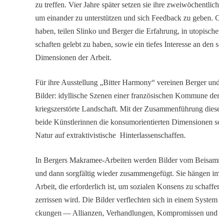
zu treffen. Vier Jahre später setzen sie ihre zweiwö­chent­li
um einander zu unter­stützen und sich Feedback zu geben. Ob
haben, teilen Slinko und Berger die Erfah­rung, in utopi­schen,
schaften gelebt zu haben, sowie ein tiefes Inter­esse an den so
Dimen­sionen der Arbeit.
Für ihre Ausstel­lung „Bitter Harmony“ vereinen Berger und 
Bilder: idylli­sche Szenen einer franzö­si­schen Kommune de
kriegs­zer­störte Landschaft. Mit der Zusam­men­füh­rung di
beide Künst­le­rinnen die konsum­ori­en­tierten Dimen­sionen
Natur auf extrak­ti­vis­ti­sche Hinterlassenschaffen.
In Bergers Makramee-Arbeiten werden Bilder vom Beisam­me
und dann sorgfältig wieder zusam­men­ge­fügt. Sie hänge
Arbeit, die erfor­der­lich ist, um sozialen Konsens zu schaffe
zerrissen wird. Die Bilder verflechten sich in einem Syste
ckungen — Allianzen, Verhand­lungen, Kompro­missen und 