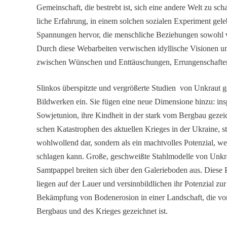
Gemein­schaft, die bestrebt ist, sich eine andere Welt zu sch
liche Erfah­rung, in einem solchen sozialen Experi­ment gel
Spannungen hervor, die mensch­liche Bezie­hungen sowohl ve
Durch diese Webar­beiten verwi­schen idylli­sche Visionen u
zwischen Wünschen und Enttäu­schungen, Errun­gen­schafte
Slinkos überspitzte und vergrö­ßerte Studien von Unkraut 
Bildwerken ein. Sie fügen eine neue Dimen­sione hinzu: ins
Sowjet­union, ihre Kindheit in der stark vom Bergbau geze
schen Katastro­phen des aktuellen Krieges in der Ukraine, st
wohlwol­lend dar, sondern als ein macht­volles Poten­zial, we
schlagen kann. Große, geschweißte Stahl­mo­delle von Unkräu­
Samtpappel breiten sich über den Galerie­boden aus. Diese Pf
liegen auf der Lauer und versinn­bild­li­chen ihr Poten­zial zu
Bekämp­fung von Boden­ero­sion in einer Landschaft, die von 
Bergbaus und des Krieges gezeichnet ist.