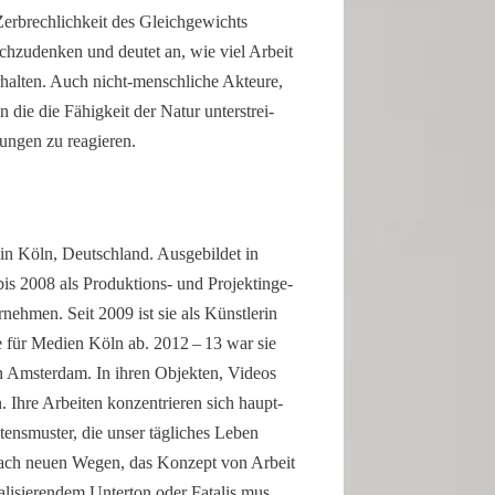
rech­lich­keit des Gleich­ge­wichts
achzu­denken und deutet an, wie viel Arbeit
rhalten. Auch nicht-menschliche Akteure,
ie die Fähig­keit der Natur unter­strei­
lungen zu reagieren.
 in Köln, Deutsch­land. Ausge­bildet in
 bis 2008 als Produktions- und Projekt­in­ge­
ter­nehmen. Seit 2009 ist sie als Künst­lerin
e für Medien Köln ab. 2012 – 13 war sie
 in Amsterdam. In ihren Objekten, Videos
n. Ihre Arbeiten konzen­trieren sich haupt­
­tens­muster, die unser tägli­ches Leben
he nach neuen Wegen, das Konzept von Arbeit
rali­sie­rendem Unterton oder Fatalis mus.