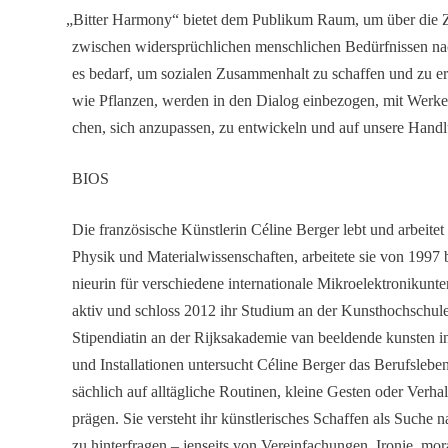
„
Bitter Harmony“ bietet dem Publikum Raum, um über die Zerb
zwischen wider­sprüch­li­chen mensch­li­chen Bedürf­nissen n
es bedarf, um sozialen Zusam­men­halt zu schaffen und zu e
wie Pflanzen, werden in den Dialog einbe­zogen, mit Werken d
chen, sich anzupassen, zu entwi­ckeln und auf unsere Hand
BIOS
Die franzö­si­sche Künst­lerin Céline Berger lebt und arbeitet
Physik und Materi­al­wis­sen­schaften, arbei­tete sie von 1997
nieurin für verschie­dene inter­na­tio­nale Mikro­elek­tronik­un­
aktiv und schloss 2012 ihr Studium an der Kunst­hoch­schul
Stipen­diatin an der Rijks­aka­demie van beeldende kunsten
und Instal­la­tionen unter­sucht Céline Berger das Berufs­lebe
säch­lich auf alltäg­liche Routinen, kleine Gesten oder Verhal
prägen. Sie versteht ihr künst­le­ri­sches Schaffen als Suc
zu hinter­fragen – jenseits von Verein­fa­chungen, Ironie, mo