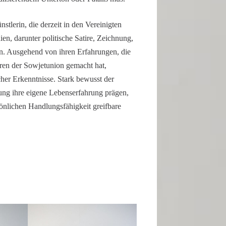
nst­lerin, die derzeit in den Verei­nigten
en, darunter politi­sche Satire, Zeich­nung,
gn. Ausge­hend von ihren Erfah­rungen, die
hren der Sowjet­union gemacht hat,
­cher Erkennt­nisse. Stark bewusst der
ung ihre eigene Lebens­er­fah­rung prägen,
i­chen Handlungs­fä­hig­keit greif­bare